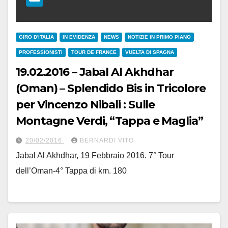
GIRO D'ITALIA
IN EVIDENZA
NEWS
NOTIZIE IN PRIMO PIANO
PROFESSIONISTI
TOUR DE FRANCE
VUELTA DI SPAGNA
19.02.2016 – Jabal Al Akhdhar
(Oman) – Splendido Bis in Tricolore
per Vincenzo Nibali : Sulle
Montagne Verdi, “Tappa e Maglia”
20/02/2016
BERNARDI VITO
Jabal Al Akhdhar, 19 Febbraio 2016. 7° Tour
dell’Oman-4° Tappa di km. 180