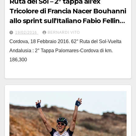
Ruta del Sol – 2° tappa all’ex
Tricolore di Francia Nacer Bouhanni
allo sprint sull’Italiano Fabio Felline-
Fotoservizio di Jean Claude
19/02/2016
BERNARDI VITO
Faucher
Cordova, 18 Febbraio 2016. 62° Ruta del Sol-Vuelta
Andalusia : 2° Tappa Palomares-Cordova di km.
186,300