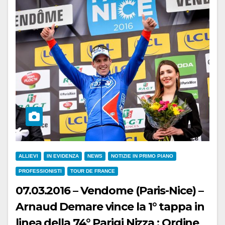
ALLIEVI
IN EVIDENZA
NEWS
NOTIZIE IN PRIMO PIANO
PROFESSIONISTI
TOUR DE FRANCE
07.03.2016 – Vendome (Paris-Nice) –
Arnaud Demare vince la 1° tappa in
linea della 74° Parigi Nizza : Ordine