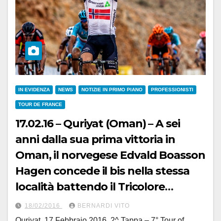
IN EVIDENZA
NEWS
NOTIZIE IN PRIMO PIANO
PROFESSIONISTI
TOUR DE FRANCE
17.02.16 – Quriyat (Oman) – A sei
anni dalla sua prima vittoria in
Oman, il norvegese Edvald Boasson
Hagen concede il bis nella stessa
località battendo il Tricolore
Vincenzo Nibali
18/02/2016
BERNARDI VITO
Quriyat, 17 Febbraio 2016. 2^ Tappa – 7° Tour of