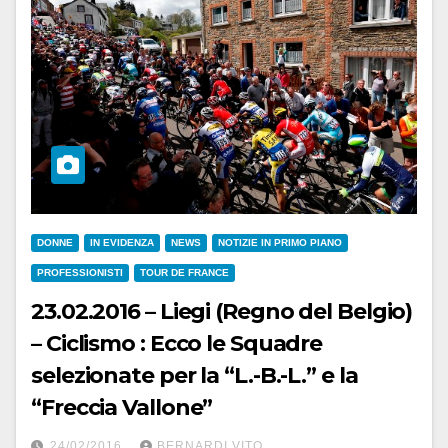
DONNE
IN EVIDENZA
NEWS
NOTIZIE IN PRIMO PIANO
PROFESSIONISTI
TOUR DE FRANCE
23.02.2016 – Liegi (Regno del Belgio)
– Ciclismo : Ecco le Squadre
selezionate per la “L.-B.-L.” e la
“Freccia Vallone”
24/02/2016
BERNARDI VITO