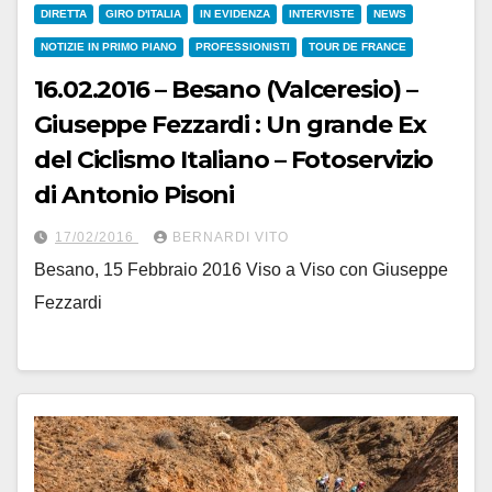
DIRETTA
GIRO D'ITALIA
IN EVIDENZA
INTERVISTE
NEWS
NOTIZIE IN PRIMO PIANO
PROFESSIONISTI
TOUR DE FRANCE
16.02.2016 – Besano (Valceresio) –
Giuseppe Fezzardi : Un grande Ex
del Ciclismo Italiano – Fotoservizio
di Antonio Pisoni
17/02/2016
BERNARDI VITO
Besano, 15 Febbraio 2016 Viso a Viso con Giuseppe
Fezzardi