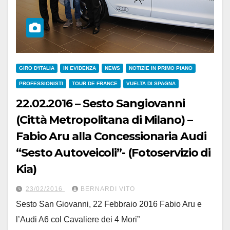
GIRO D'ITALIA
IN EVIDENZA
NEWS
NOTIZIE IN PRIMO PIANO
PROFESSIONISTI
TOUR DE FRANCE
VUELTA DI SPAGNA
22.02.2016 – Sesto Sangiovanni
(Città Metropolitana di Milano) –
Fabio Aru alla Concessionaria Audi
“Sesto Autoveicoli”- (Fotoservizio di
Kia)
23/02/2016
BERNARDI VITO
Sesto San Giovanni, 22 Febbraio 2016 Fabio Aru e
l’Audi A6 col Cavaliere dei 4 Mori”