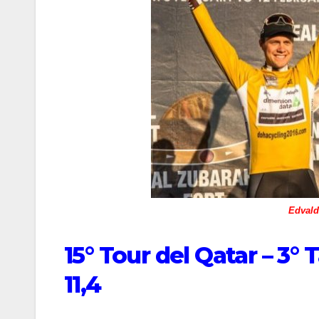
Edvald
15° Tour del Qatar – 3°
11,4