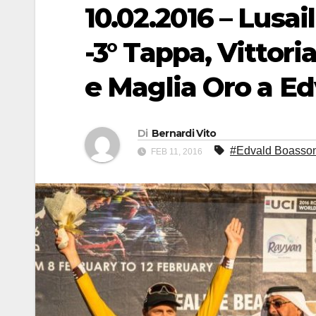
10.02.2016 – Lusail
-3° Tappa, Vittori
e Maglia Oro a E
Di
Bernardi Vito
#Edvald Boasso
FEB 11, 2016