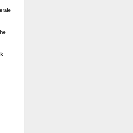
erale
che
rk