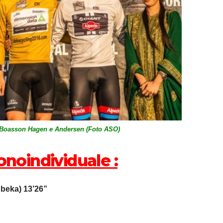
 Boasson Hagen e Andersen (Foto ASO)
onoindividuale :
beka) 13’26”