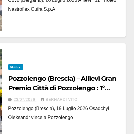
Covo (Bergamo), 26 Luglio 2026 Allievi : 11° Trofeo
Nastroflex Cufra S.p.A.
ALLIEVI
Pozzolengo (Brescia) – Allievi Gran
Premio Città di Pozzolengo : 1°
Oleksandr Osadchyi (Ukraina.Asd
23/07/2026
BERNARDI VITO
Ciclistica 2000)
Pozzolengo (Brescia), 19 Luglio 2026 Osadchyi
Oleksandr vince a Pozzolengo