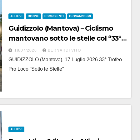
ALLIEVI
DONNE
ESORDIENTI
GIOVANISSIMI
Guidizzolo (Mantova) – Ciclismo
mantovano sotto le stelle col “33°
Trofeo Pro Loco” e tanti
18/07/2026
BERNARDI VITO
Giovanissimi, Esordienti e Allievi di
GUIDIZZOLO (Mantova), 17 Luglio 2026 33° Trofeo
entrambi i sessi
Pro Loco “Sotto le Stelle”
ALLIEVI