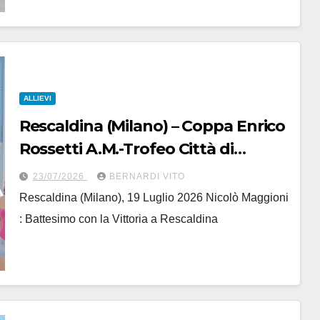
ALLIEVI
Rescaldina (Milano) – Coppa Enrico
Rossetti A.M.-Trofeo Città di
Rescaldina : 1° Nicolò Maggioni
23/07/2026
BERNARDI VITO
(Team Senaghese-Guerrini)
Rescaldina (Milano), 19 Luglio 2026 Nicolò Maggioni
: Battesimo con la Vittoria a Rescaldina