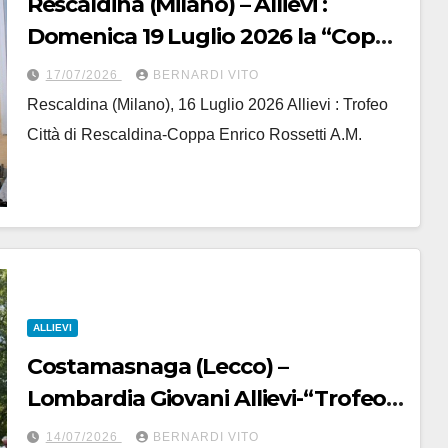
Rescaldina (Milano) – Allievi :
Domenica 19 Luglio 2026 la “Coppa
Enrico Rossetti A.M.” – Trofeo Città
17/07/2026
BERNARDI VITO
di Rescaldina
Rescaldina (Milano), 16 Luglio 2026 Allievi : Trofeo
Città di Rescaldina-Coppa Enrico Rossetti A.M.
ALLIEVI
Costamasnaga (Lecco) –
Lombardia Giovani Allievi-“Trofeo
BI Motors” : 1° Samuele Matteini
14/07/2026
BERNARDI VITO