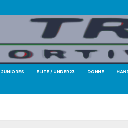
JUNIORES
ELITE / UNDER23
DONNE
HAND