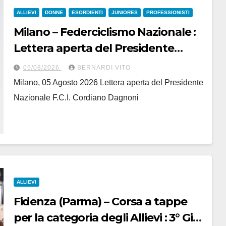
ALLIEVI
DONNE
ESORDIENTI
JUNIORES
PROFESSIONISTI
Milano – Federciclismo Nazionale :
Lettera aperta del Presidente
Cordiano Dagnoni
05/08/2026
BERNARDI VITO
Milano, 05 Agosto 2026 Lettera aperta del Presidente
Nazionale F.C.I. Cordiano Dagnoni
ALLIEVI
Fidenza (Parma) – Corsa a tappe
per la categoria degli Allievi : 3° Giro