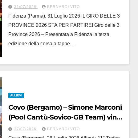
delle 3 Province
31/07/2026
BERNARDI VITO
Fidenza (Parma), 31 Luglio 2026 IL GIRO DELLE 3
PROVINCE 2026 STA PER PARTIRE! Giro delle 3
Province 2026 – Presentata a Fidenza la terza
edizione della corsa a tappe…
ALLIEVI
Covo (Bergamo) – Simone Marconi
(Pool Cantù-Sovico-GB Team) vince
l’11° Trofeo Nastroflex Cufra S.p.A.
27/07/2026
BERNARDI VITO
gara categoria Allievi