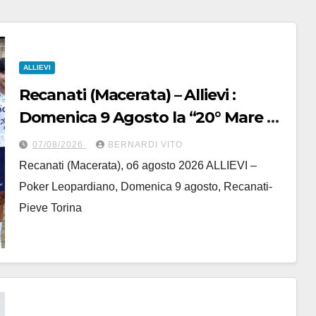
ALLIEVI
Recanati (Macerata) – Allievi :
Domenica 9 Agosto la “20° Mare e
Monti” nelle terre del grande
07/08/2026
BERNARDI VITO
Poeta Italiano Giacomo Leopardi
Recanati (Macerata), o6 agosto 2026 ALLIEVI –
Poker Leopardiano, Domenica 9 agosto, Recanati-
Pieve Torina