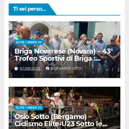
Ti sei perso...
ELITE / UNDER 23
Briga Novarese (Novara) – 43°
Trofeo Sportivi di Briga :
Nicolò Arrighetti è ancora lui
07/08/2026
BERNARDI VITO
il Re del Muro di San
Colombano
ELITE / UNDER 23
Osio Sotto (Bergamo) –
Ciclismo Elite-U23 Sotto le