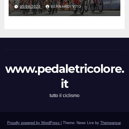
Vince la terza tappa di
05/08/2026
BERNARDI VITO
seguito e in maglia gialla
all’83° Giro di Polonia
www.pedaletricolore.
it
tutto il ciclismo
Proudly powered by WordPress
|
Theme: News Live by
Themeansar
.