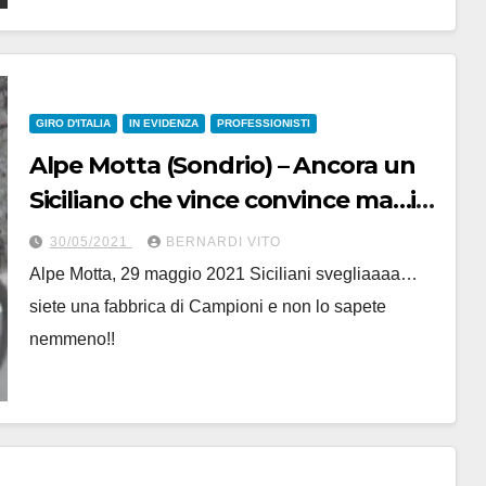
GIRO D'ITALIA
IN EVIDENZA
PROFESSIONISTI
Alpe Motta (Sondrio) – Ancora un
Siciliano che vince convince ma…in
Trinacria manco lo sanno!
30/05/2021
BERNARDI VITO
Svegliaaaaa -(Ballardini)
Alpe Motta, 29 maggio 2021 Siciliani svegliaaaa…
siete una fabbrica di Campioni e non lo sapete
nemmeno!!