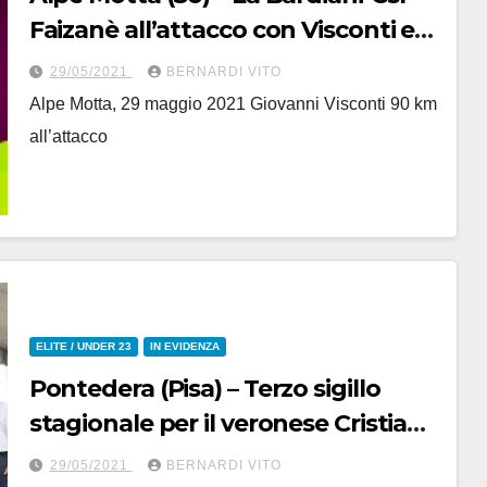
Faizanè all’attacco con Visconti e
Marengo
29/05/2021
BERNARDI VITO
Alpe Motta, 29 maggio 2021 Giovanni Visconti 90 km
all’attacco
ELITE / UNDER 23
IN EVIDENZA
Pontedera (Pisa) – Terzo sigillo
stagionale per il veronese Cristian
Rocchetta
29/05/2021
BERNARDI VITO