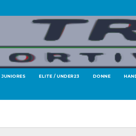
JUNIORES
ELITE / UNDER23
DONNE
HAND