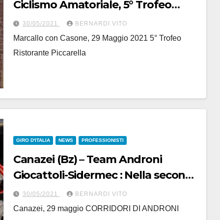
Ciclismo Amatoriale, 5° Trofeo
Ristorante Piccarella –
30/05/2021
BERNARDI VITO
(Organizzazione Equipe
Marcallo con Casone, 29 Maggio 2021 5° Trofeo
Corbettese)
Ristorante Piccarella
GIRO D'ITALIA
NEWS
PROFESSIONISTI
Canazei (Bz) – Team Androni
Giocattoli-Sidermec : Nella seconda
giornata di riposo al Giro, testati i
30/05/2021
BERNARDI VITO
copridischi “Roto”
Canazei, 29 maggio CORRIDORI DI ANDRONI