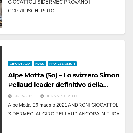
GIOCATTOLI SIDERMEC PROVANO I
COPRIDISCHI ROTO
GIRO D'ITALIA
NEWS
PROFESSIONISTI
Alpe Motta (So) – Lo svizzero Simon
Pellaud leader definitivo della
classifica dei chilometri in fuga
30/05/2021
BERNARDI VITO
Alpe Motta, 29 maggio 2021 ANDRONI GIOCATTOLI
SIDERMEC: AL GIRO PELLAUD ANCORA IN FUGA