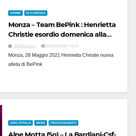
DONNE
IN EVIDENZA
Monza – Team BePink : Henrietta
Christie esordio domenica alla
“Euganissima Flandres”
30/05/2021
BERNARDI VITO
Monza, 28 Maggio 2021 Henrietta Christie nuova
atleta di BePink
GIRO D'ITALIA
NEWS
PROFESSIONISTI
Alpe Motta (So) – La Bardiani-Csf-