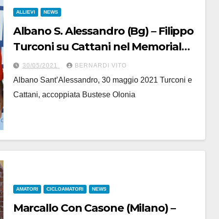
ALLIEVI
NEWS
Albano S. Alessandro (Bg) – Filippo
Turconi su Cattani nel Memorial
Marcello Perico
30/05/2021
BERNARDI VITO
Albano Sant’Alessandro, 30 maggio 2021 Turconi e
Cattani, accoppiata Bustese Olonia
AMATORI
CICLOAMATORI
NEWS
Marcallo Con Casone (Milano) –