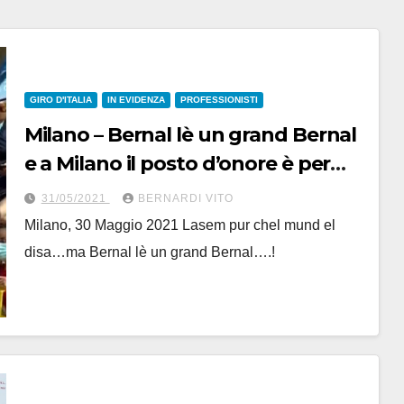
GIRO D'ITALIA
IN EVIDENZA
PROFESSIONISTI
Milano – Bernal lè un grand Bernal
e a Milano il posto d’onore è per
Damiano Caruso – Ballardini
31/05/2021
BERNARDI VITO
Milano, 30 Maggio 2021 Lasem pur chel mund el
disa…ma Bernal lè un grand Bernal….!