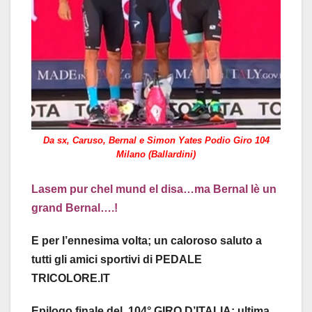
Da sx, Caruso, Bernal e Simon Yates Podio Giro 104
Milano (Ballardini)
Lasem pur chel mund el disa…ma Bernal lè un
grand Bernal….!
E per l’ennesima volta; un caloroso saluto a
tutti gli amici sportivi di PEDALE
TRICOLORE.lT
Epilogo finale del 104° GIRO D’ITALIA; ultima