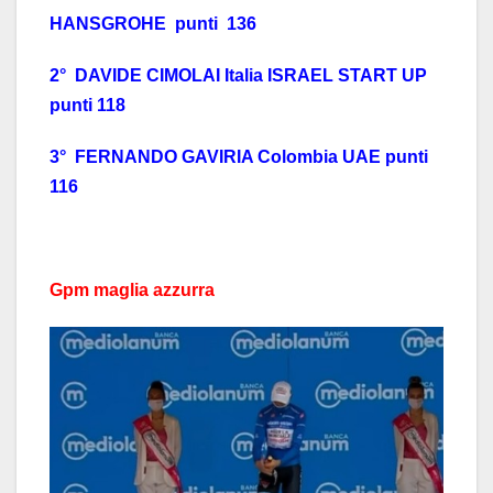
HANSGROHE punti 136
2° DAVIDE CIMOLAI Italia ISRAEL START UP
punti 118
3° FERNANDO GAVIRIA Colombia UAE punti
116
Gpm maglia azzurra