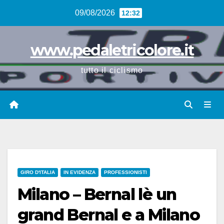
Vai
09/08/2026
12:32
al
contenuto
www.pedaletricolore.it
tutto il ciclismo
GIRO D'ITALIA
IN EVIDENZA
PROFESSIONISTI
Milano – Bernal lè un
grand Bernal e a Milano