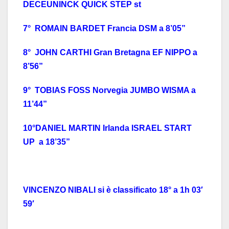
DECEUNINCK QUICK STEP st
7° ROMAIN BARDET Francia DSM a 8’05”
8° JOHN CARTHI Gran Bretagna EF NIPPO a
8’56”
9° TOBIAS FOSS Norvegia JUMBO WISMA a
11’44”
10°DANIEL MARTIN Irlanda ISRAEL START
UP a 18’35”
VINCENZO NIBALI si è classificato 18° a 1h 03′
59′