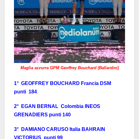
Maglia azzurra GPM Geoffrey Bouchard (Ballardini)
1° GEOFFREY BOUCHARD Francia DSM
punti 184
2° EGAN BERNAL Colombia INEOS
GRENADIERS punti 140
3° DAMIANO CARUSO Italia BAHRAIN
VICTORIUS punti 99