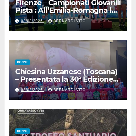
Firenze – Campionati Giovanili
Pista : All’Emilia-Romagna la
Maglia Tricolore Madison
08/08/2026
BERNARDI VITO
“Donne Allieve”
DONNE
Chiesina Uzzanese (Toscana)
– Presentata la 30° Edizione
del Giro della Toscana
08/08/2026
BERNARDI VITO
Femminile : Si disputerà dal
27 al 30 Agosto 2026
DONNE