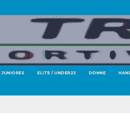
JUNIORES
ELITE / UNDER23
DONNE
HAND