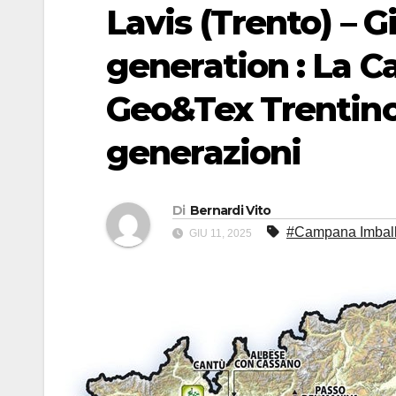
Lavis (Trento) – Gi
generation : La 
Geo&Tex Trentino 
generazioni
Di
Bernardi Vito
#Campana Imbal
GIU 11, 2025