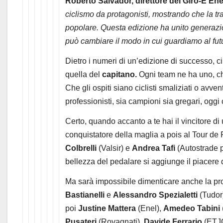
Roberto Salvador, direttore del Giro-E Ene
ciclismo da protagonisti, mostrando che la t
popolare. Questa edizione ha unito generazion
può cambiare il modo in cui guardiamo al futur
Dietro i numeri di un’edizione di successo, ci
quella del
capitano.
Ogni team ne ha uno, che
Che gli ospiti siano ciclisti smaliziati o avven
professionisti, sia campioni sia gregari, ogg
Certo, quando accanto a te hai il vincitore d
conquistatore della maglia a pois al Tour de
Colbrelli
(Valsir) e
Andrea Tafi
(Autostrade p
bellezza del pedalare si aggiunge il piacere 
Ma sarà impossibile dimenticare anche la profe
Bastianelli
e
Alessandro Spezialetti
(Tudor
poi
Justine Mattera
(Enel),
Amedeo Tabini
Pusateri
(Rovagnati),
Davide Ferrario
(ETJC