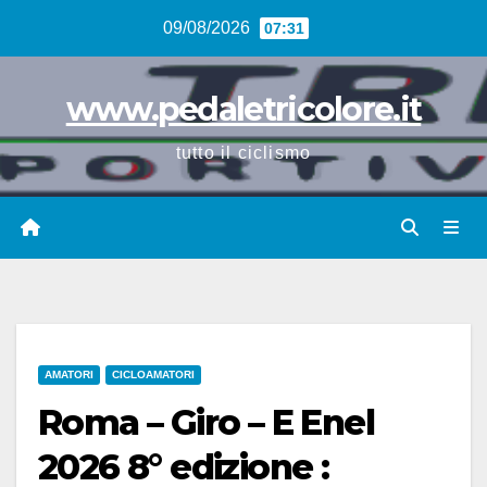
Vai
09/08/2026
07:31
al
contenuto
www.pedaletricolore.it
tutto il ciclismo
AMATORI
CICLOAMATORI
Roma – Giro – E Enel
2026 8° edizione :