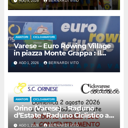
AGO 4, 2026
BERNARDI VITO
AMATORI
CICLOAMATORI
Varese – Euro Rowing Village
in piazza Monte Grappa : Il
Canottaggio ospita il Ciclismo
AGO 1, 2026
BERNARDI VITO
AMATORI
CICLOAMATORI
Orino (Varese) – Raduno
d’Estate “Raduno Ciclistico a
Concentramento” : Gran
AGO 1, 2026
BERNARDI VITO