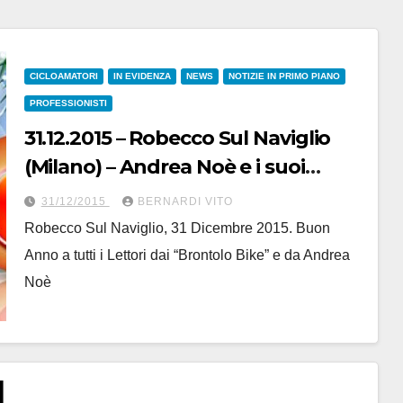
CICLOAMATORI
IN EVIDENZA
NEWS
NOTIZIE IN PRIMO PIANO
PROFESSIONISTI
31.12.2015 – Robecco Sul Naviglio
(Milano) – Andrea Noè e i suoi
“Brontolo Bike” augurano a tutti
31/12/2015
BERNARDI VITO
“Buon Anno”
Robecco Sul Naviglio, 31 Dicembre 2015. Buon
Anno a tutti i Lettori dai “Brontolo Bike” e da Andrea
Noè