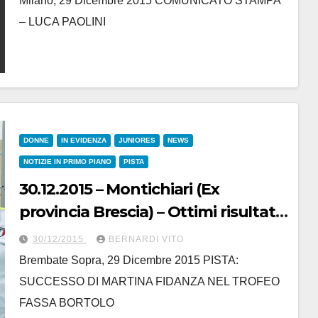
Milano, 29 Dicembre 2015 COMUNICATO STAMPA
– LUCA PAOLINI
DONNE
IN EVIDENZA
JUNIORES
NEWS
NOTIZIE IN PRIMO PIANO
PISTA
30.12.2015 – Montichiari (Ex
provincia Brescia) – Ottimi risultati
per le ragazze dell’Eurotarget Still
30/12/2015
BERNARDI VITO
Bike Team
Brembate Sopra, 29 Dicembre 2015 PISTA:
SUCCESSO DI MARTINA FIDANZA NEL TROFEO
FASSA BORTOLO