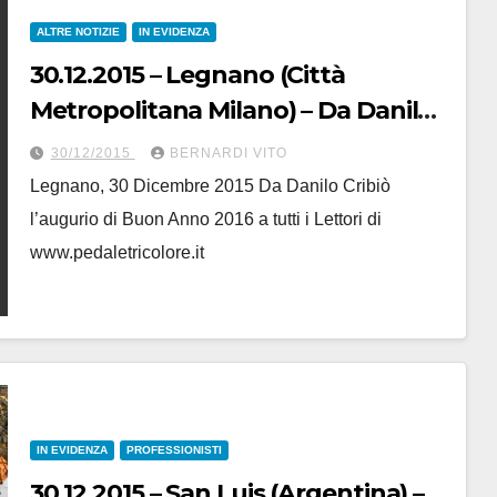
ALTRE NOTIZIE
IN EVIDENZA
30.12.2015 – Legnano (Città
Metropolitana Milano) – Da Danilo
Cribiò : Buon 2016 a tutti i Lettori
30/12/2015
BERNARDI VITO
Legnano, 30 Dicembre 2015 Da Danilo Cribiò
l’augurio di Buon Anno 2016 a tutti i Lettori di
www.pedaletricolore.it
IN EVIDENZA
PROFESSIONISTI
30.12.2015 – San Luis (Argentina) –