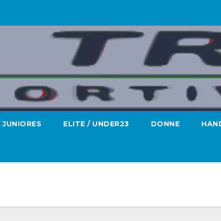
JUNIORES
ELITE / UNDER23
DONNE
HAND