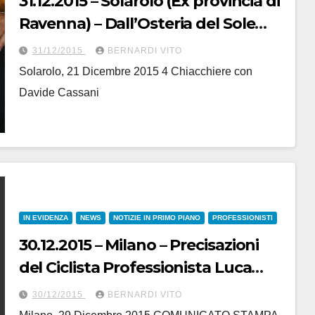
31.12.2015 – Solarolo (Ex provincia di
Ravenna) – Dall’Osteria del Sole
tanti auguri di Buon Anno 2016
31/12/2015
BERNARDI VITO
Solarolo, 21 Dicembre 2015 4 Chiacchiere con
Davide Cassani
IN EVIDENZA
NEWS
NOTIZIE IN PRIMO PIANO
PROFESSIONISTI
30.12.2015 – Milano – Precisazioni
del Ciclista Professionista Luca
Paolini in merito ad alcuni articoli
30/12/2015
BERNARDI VITO
che lo riguardano