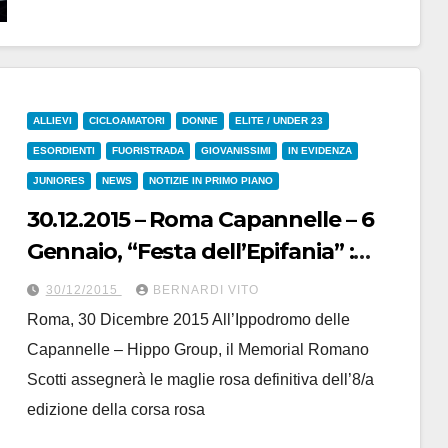
ALLIEVI
CICLOAMATORI
DONNE
ELITE / UNDER 23
ESORDIENTI
FUORISTRADA
GIOVANISSIMI
IN EVIDENZA
JUNIORES
NEWS
NOTIZIE IN PRIMO PIANO
30.12.2015 – Roma Capannelle – 6
Gennaio, “Festa dell’Epifania” :
Gran Finale del Giro d’Italia
30/12/2015
BERNARDI VITO
Ciclocross
Roma, 30 Dicembre 2015 All’Ippodromo delle
Capannelle – Hippo Group, il Memorial Romano
Scotti assegnerà le maglie rosa definitiva dell’8/a
edizione della corsa rosa