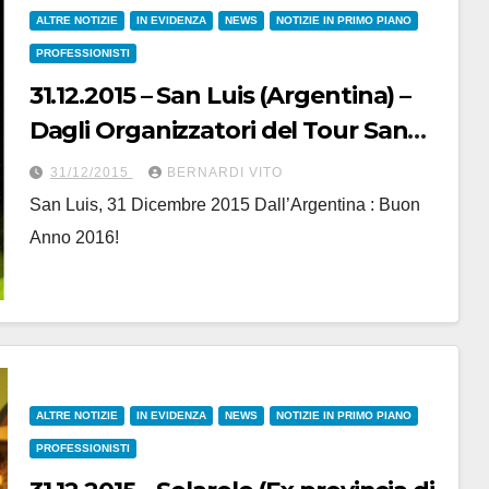
ALTRE NOTIZIE
IN EVIDENZA
NEWS
NOTIZIE IN PRIMO PIANO
PROFESSIONISTI
31.12.2015 – San Luis (Argentina) –
Dagli Organizzatori del Tour San
Luis, Buon Anno 2016
31/12/2015
BERNARDI VITO
San Luis, 31 Dicembre 2015 Dall’Argentina : Buon
Anno 2016!
ALTRE NOTIZIE
IN EVIDENZA
NEWS
NOTIZIE IN PRIMO PIANO
PROFESSIONISTI