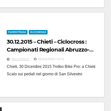
FUORISTRADA
IN EVIDENZA
30.12.2015 – Chieti – Ciclocross :
Campionati Regionali Abruzzo-
Molise
30/12/2015
BERNARDI VITO
Chieti, 30 Dicembre 2015 Trofeo Bike Pro: a Chieti
Scalo sui pedali nel giorno di San Silvestro