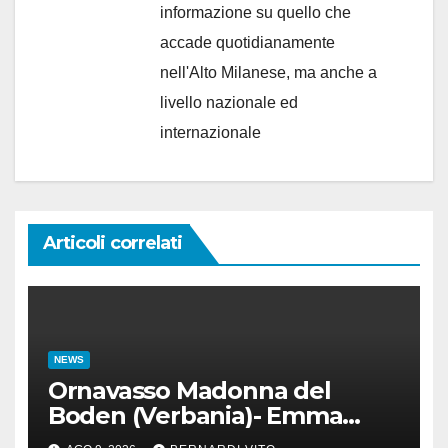
informazione su quello che
accade quotidianamente
nell'Alto Milanese, ma anche a
livello nazionale ed
internazionale
Articoli correlati
NEWS
Ornavasso Madonna del
Boden (Verbania)- Emma
Cocca per la rivincita su