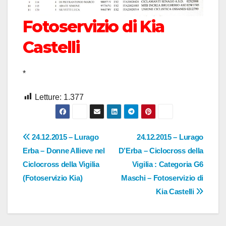
Fotoservizio di Kia
Castelli
*
Letture:
1.377
Navigazione
24.12.2015 – Lurago
24.12.2015 – Lurago
Erba – Donne Allieve nel
D’Erba – Ciclocross della
articoli
Ciclocross della Vigilia
Vigilia : Categoria G6
(Fotoservizio Kia)
Maschi – Fotoservizio di
Kia Castelli