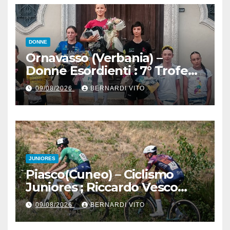
tra le migliori Donne Allieve
DONNE
Ornavasso (Verbania) –
Donne Esordienti : 7° Trofeo
Santuario Madonna del
09/08/2026
BERNARDI VITO
Boden, Aurora Cerame e
Martina Zavattero le neo
campionesse regionali FCI
Piemonte
JUNIORES
Piasco(Cuneo) – Ciclismo
Juniores ; Riccardo Vesco
(Guerrini-Senaghese) al
09/08/2026
BERNARDI VITO
fotofinish su Gugnino (UC
Piasco) e Jedrysek (SC