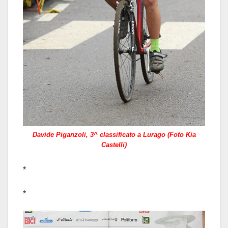
Davide Piganzoli, 3^ classificato a Lurago (Foto Kia
Castelli)
*
*