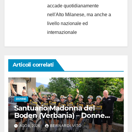
accade quotidianamente
nell'Alto Milanese, ma anche a
livello nazionale ed
internazionale
Articoli correlati
DONNE
Santuario Madonna del
Boden (Verbania) – Donne
Juniores : Matilde Rossignoli
AGO 8, 2026
BERNARDI VITO
(Bft Burzoni-Vo2 Team Pink)