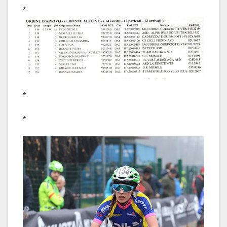
*
*
*