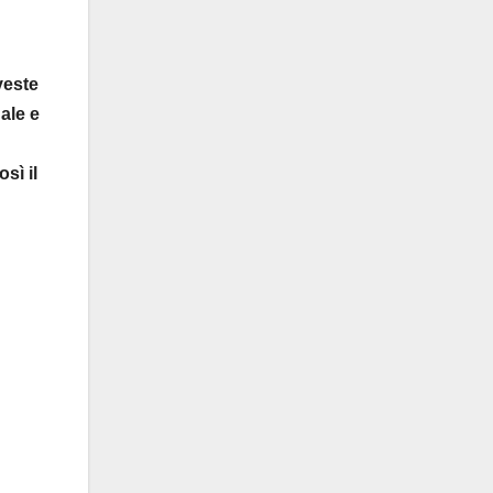
veste
ale e
sì il