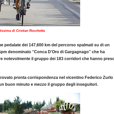
tissima di Cristian Rocchetta
time pedalate dei 147,600 km del percorso spalmati su di un
ul Gpm denominato “Conca D’Oro di Gargagnago” che ha
ire notevolmente il gruppo dei 183 corridori che hanno preso
 trovato pronta corrispondenza nel vicentino Federico Zurlo
i un buon minuto e mezzo il gruppo degli inseguitori.