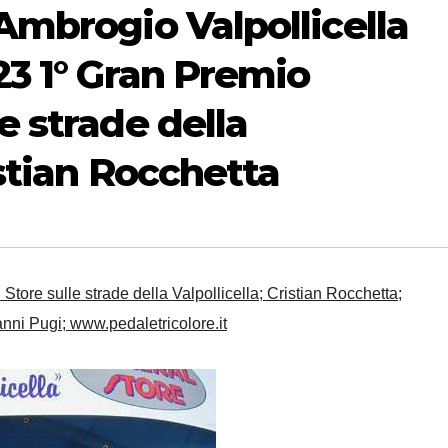
’Ambrogio Valpollicella
23 1° Gran Premio
e strade della
istian Rocchetta
tore sulle strade della Valpollicella; Cristian Rocchetta;
nni Pugi; www.pedaletricolore.it