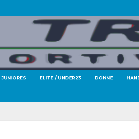
JUNIORES
ELITE / UNDER23
DONNE
HAND