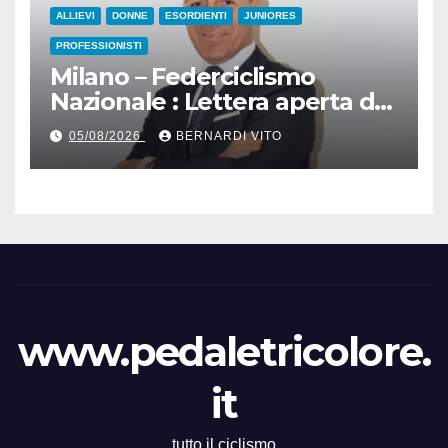
ALLIEVI
DONNE
ESORDIENTI
JUNIORES
PROFESSIONISTI
Milano – Federciclismo
Nazionale : Lettera aperta del
Presidente Cordiano
05/08/2026
BERNARDI VITO
Dagnoni
www.pedaletricolore.
it
tutto il ciclismo