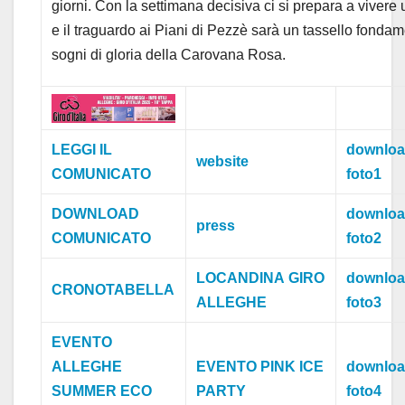
giorni. Con la settimana decisiva ci si prepara a vivere u
e il traguardo ai Piani di Pezzè sarà un tassello fondam
sogni di gloria della Carovana Rosa.
LEGGI IL
downlo
website
COMUNICATO
foto1
DOWNLOAD
downlo
press
COMUNICATO
foto2
LOCANDINA
GIRO
downlo
CRONOTABELLA
ALLEGHE
foto3
EVENTO
ALLEGHE
EVENTO PINK ICE
downlo
SUMMER ECO
PARTY
foto4