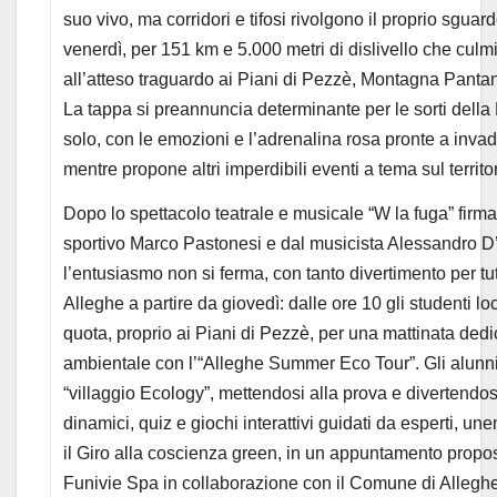
suo vivo, ma corridori e tifosi rivolgono il proprio sguar
venerdì, per 151 km e 5.000 metri di dislivello che cul
all’atteso traguardo ai Piani di Pezzè, Montagna Pantan
La tappa si preannuncia determinante per le sorti dell
solo, con le emozioni e l’adrenalina rosa pronte a inva
mentre propone altri imperdibili eventi a tema sul territor
Dopo lo spettacolo teatrale e musicale “W la fuga” firma
sportivo Marco Pastonesi e dal musicista Alessandro D
l’entusiasmo non si ferma, con tanto divertimento per tut
Alleghe a partire da giovedì: dalle ore 10 gli studenti lo
quota, proprio ai Piani di Pezzè, per una mattinata ded
ambientale con l’“Alleghe Summer Eco Tour”. Gli alunn
“villaggio Ecology”, mettendosi alla prova e divertendosi
dinamici, quiz e giochi interattivi guidati da esperti, u
il Giro alla coscienza green, in un appuntamento propo
Funivie Spa in collaborazione con il Comune di Allegh