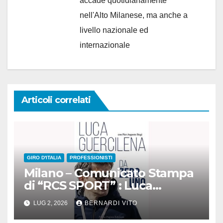
accade quotidianamente
nell'Alto Milanese, ma anche a
livello nazionale ed
internazionale
Articoli correlati
GIRO D'ITALIA
PROFESSIONISTI
Milano – Comunicato Stampa
di “RCS SPORT” : Luca
Guercilena dal 1° Settembre
LUG 2, 2026
BERNARDI VITO
nella Dirigenza di Rcs Sport