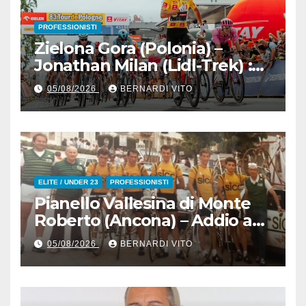
PROFESSIONISTI
Zielona Gora (Polonia) –
Jonathan Milan (Lidl-Trek) :
Vince la terza tappa di
05/08/2026
BERNARDI VITO
seguito e in maglia gialla
all’83° Giro di Polonia
ELITE / UNDER 23
PROFESSIONISTI
Pianello Vallesina di Monte
Roberto (Ancona) – Addio ad
Alderino Bartoloni, Direttore
05/08/2026
BERNARDI VITO
Sportivo rigorosamente
Gentile