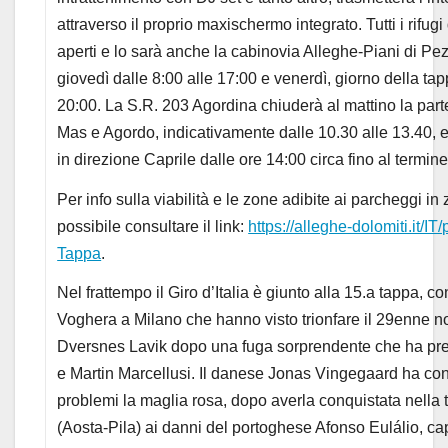
attraverso il proprio maxischermo integrato. Tutti i rifu
aperti e lo sarà anche la cabinovia Alleghe-Piani di Pez
giovedì dalle 8:00 alle 17:00 e venerdì, giorno della tap
20:00. La S.R. 203 Agordina chiuderà al mattino la parte
Mas e Agordo, indicativamente dalle 10.30 alle 13.40, e 
in direzione Caprile dalle ore 14:00 circa fino al termine
Per info sulla viabilità e le zone adibite ai parcheggi i
possibile consultare il link:
https://alleghe-dolomiti.it/IT
Tappa
.
Nel frattempo il Giro d’Italia è giunto alla 15.a tappa, c
Voghera a Milano che hanno visto trionfare il 29enne n
Dversnes Lavik dopo una fuga sorprendente che ha pre
e Martin Marcellusi. Il danese Jonas Vingegaard ha co
problemi la maglia rosa, dopo averla conquistata nella
(Aosta-Pila) ai danni del portoghese Afonso Eulálio, cap