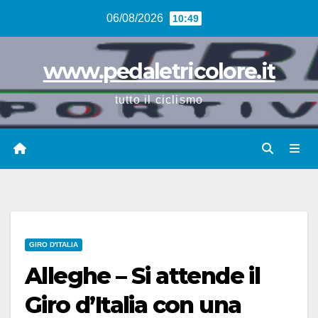
Vai
06/08/2026
10:49
al
contenuto
www.pedaletricolore.it
tutto il ciclismo
GIRO D'ITALIA
Alleghe – Si attende il
Giro d’Italia con una