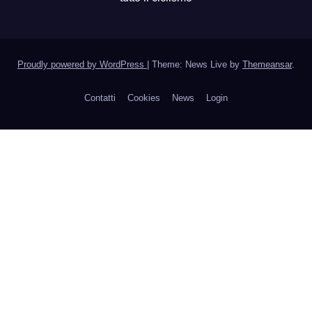
Proudly powered by WordPress
|
Theme: News Live by
Themeansar
.
Contatti
Cookies
News
Login