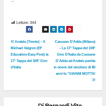
…
Letture:
344
Navigazione
Andalo (Trento) – A
Cassano D’Adda (Milano)
Michael Valgren (EF
– La 17° Tappa del 109°
articoli
Education-Easy Post) la
Giro D’Italia da Cassano
17° Tappa del 109° Giro
D’Adda ad Andalo partita
d’Italia
in onore del vincitore di 60
anni fa “GIANNI MOTTA!
Di
Bernardi Vito