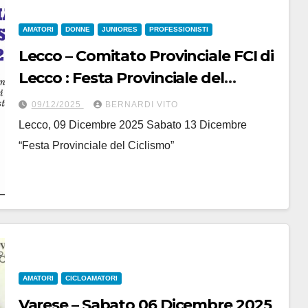
AMATORI
DONNE
JUNIORES
PROFESSIONISTI
Lecco – Comitato Provinciale FCI di
Lecco : Festa Provinciale del
Ciclismo “Premio Emilio Cattaneo”
09/12/2025
BERNARDI VITO
Lecco, 09 Dicembre 2025 Sabato 13 Dicembre
“Festa Provinciale del Ciclismo”
AMATORI
CICLOAMATORI
Varese – Sabato 06 Dicembre 2025