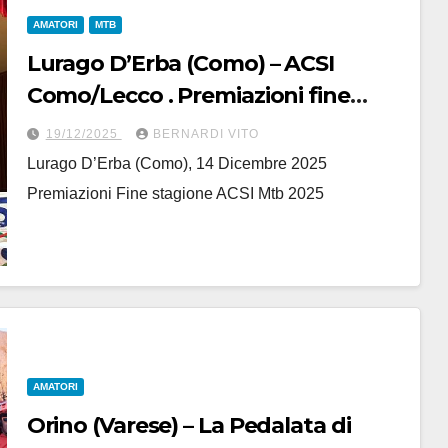
AMATORI
MTB
Lurago D’Erba (Como) – ACSI
Como/Lecco . Premiazioni fine
stagione 2025 “Master Cicli Pozzi
19/12/2025
BERNARDI VITO
Mtb”
Lurago D’Erba (Como), 14 Dicembre 2025
Premiazioni Fine stagione ACSI Mtb 2025
AMATORI
Orino (Varese) – La Pedalata di