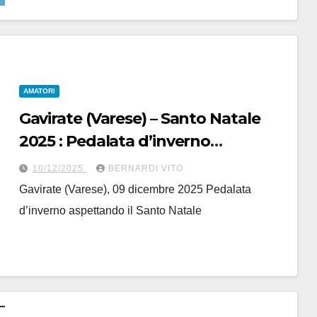
AMATORI
Gavirate (Varese) – Santo Natale
2025 : Pedalata d’inverno
aspettando il Santo Natale
10/12/2025
BERNARDI VITO
Gavirate (Varese), 09 dicembre 2025 Pedalata
d’inverno aspettando il Santo Natale