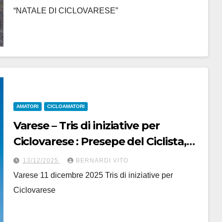
“NATALE DI CICLOVARESE”
AMATORI
CICLOAMATORI
Varese – Tris di iniziative per
Ciclovarese : Presepe del Ciclista,
Natale di Ciclovarese e Pedalata di
13/12/2025
BERNARDI VITO
Babbo Natale
Varese 11 dicembre 2025 Tris di iniziative per
Ciclovarese