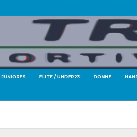
JUNIORES
ELITE / UNDER23
DONNE
HAND