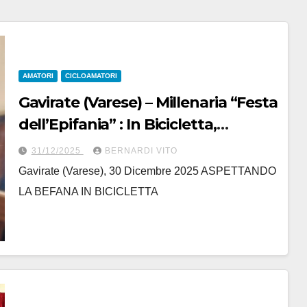
AMATORI
CICLOAMATORI
Gavirate (Varese) – Millenaria “Festa
dell’Epifania” : In Bicicletta,
Martedì 6 gennaio 2026 a Gavirate
31/12/2025
BERNARDI VITO
Gavirate (Varese), 30 Dicembre 2025 ASPETTANDO
LA BEFANA IN BICICLETTA