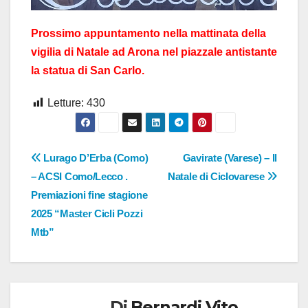
Prossimo appuntamento nella mattinata della
vigilia di Natale ad Arona nel piazzale antistante
la statua di San Carlo.
Letture:
430
Navigazione
Lurago D’Erba (Como)
Gavirate (Varese) – Il
– ACSI Como/Lecco .
Natale di Ciclovarese
articoli
Premiazioni fine stagione
2025 “Master Cicli Pozzi
Mtb”
Di
Bernardi Vito