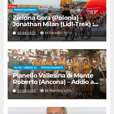
PROFESSIONISTI
Zielona Gora (Polonia) –
Jonathan Milan (Lidl-Trek) :
Vince la terza tappa di
05/08/2026
BERNARDI VITO
seguito e in maglia gialla
all’83° Giro di Polonia
ELITE / UNDER 23
PROFESSIONISTI
Pianello Vallesina di Monte
Roberto (Ancona) – Addio ad
Alderino Bartoloni, Direttore
05/08/2026
BERNARDI VITO
Sportivo rigorosamente
Gentile