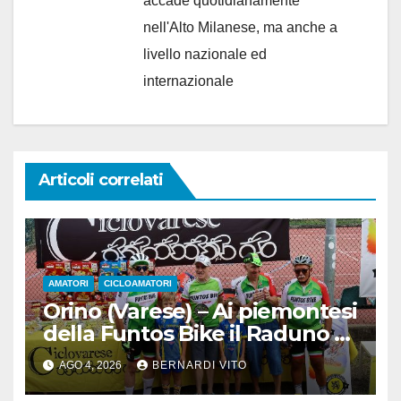
accade quotidianamente
nell'Alto Milanese, ma anche a
livello nazionale ed
internazionale
Articoli correlati
AMATORI
CICLOAMATORI
Orino (Varese) – Ai piemontesi
della Funtos Bike il Raduno di
Orino
AGO 4, 2026
BERNARDI VITO