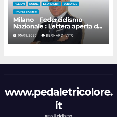
ALLIEVI
DONNE
ESORDIENTI
JUNIORES
PROFESSIONISTI
Milano – Federciclismo
Nazionale : Lettera aperta del
Presidente Cordiano
05/08/2026
BERNARDI VITO
Dagnoni
www.pedaletricolore.
it
tutto il ciclismo