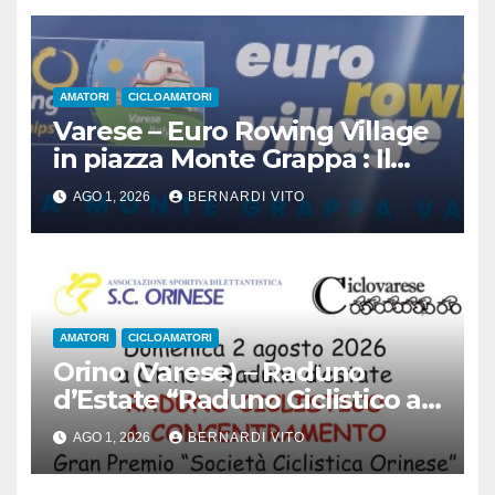
AMATORI
CICLOAMATORI
Varese – Euro Rowing Village
in piazza Monte Grappa : Il
Canottaggio ospita il Ciclismo
AGO 1, 2026
BERNARDI VITO
AMATORI
CICLOAMATORI
Orino (Varese) – Raduno
d’Estate “Raduno Ciclistico a
Concentramento” : Gran
AGO 1, 2026
BERNARDI VITO
Premio Società Ciclistica
Orinese domenica 02 Agosto