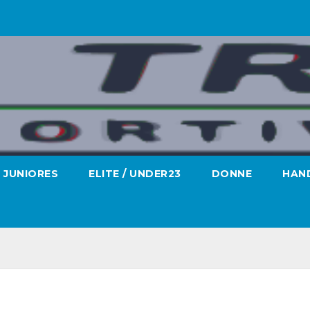
JUNIORES
ELITE / UNDER23
DONNE
HAND