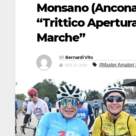
Monsano (Ancona)
“Trittico Apertur
Marche”
Di
Bernardi Vito
#Master Amatori M
FEB 10, 2026