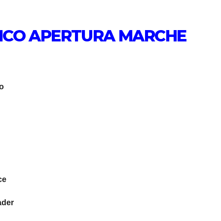
TICO APERTURA MARCHE
o
ce
ader