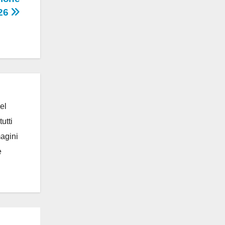
026
el
utti
magini
e