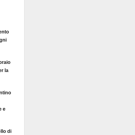
mento
gni
braio
r la
entino
e e
llo di