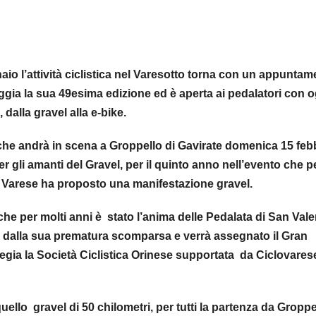
aio l’attività ciclistica nel Varesotto torna con un appunta
eggia la sua 49esima edizione ed è aperta ai pedalatori con o
 dalla gravel alla e-bike.
che andrà in scena a Groppello di Gavirate domenica 15 feb
r gli amanti del Gravel, per il quinto anno nell’evento che pe
 di Varese ha proposto una manifestazione gravel.
che per molti anni è stato l’anima delle Pedalata di San Val
i dalla sua prematura scomparsa e verrà assegnato il Gran
regia la Società Ciclistica Orinese supportata da Ciclovares
 quello gravel di 50 chilometri, per tutti la partenza da Groppe