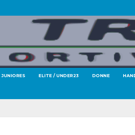
JUNIORES
ELITE / UNDER23
DONNE
HAND