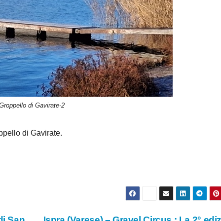
Groppello di Gavirate-2
pello di Gavirate.
di San
Ispra (Varese) – Gravel Circus : La 2° edi