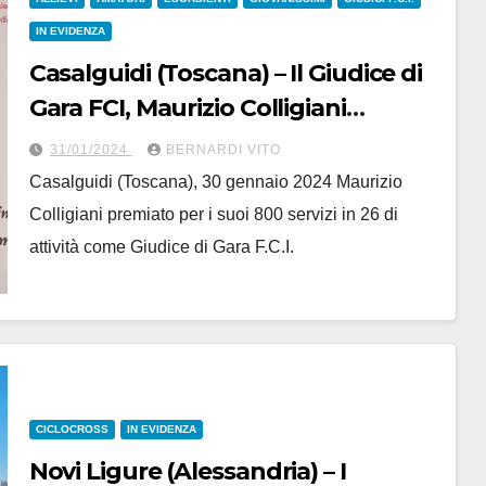
IN EVIDENZA
Casalguidi (Toscana) – Il Giudice di
Gara FCI, Maurizio Colligiani
premiato per i suoi 800 servizi in 26
31/01/2024
BERNARDI VITO
anni di attività
Casalguidi (Toscana), 30 gennaio 2024 Maurizio
Colligiani premiato per i suoi 800 servizi in 26 di
attività come Giudice di Gara F.C.I.
CICLOCROSS
IN EVIDENZA
Novi Ligure (Alessandria) – I