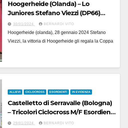
Hoogerheide (Olanda) – Lo
Juniores Stefano Viezzi (DP66)
vince la Coppa del Mondo
30/01/2024
BERNARDI VITO
Ciclocross
Hoogerheide (olanda), 28 gennaio 2024 Stefano
Viezzi, la vittoria di Hoogerheide gli regala la Coppa
ALLIEVI
CICLOCROSS
ESORDIENTI
IN EVIDENZA
Castelletto di Serravalle (Bologna)
– Tricolori Ciclocross M/F Esordienti
e allievi : Con tutti gli ordini d’arrivo
29/01/2024
BERNARDI VITO