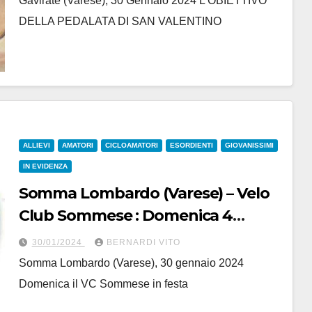
Gavirate (Varese), 30 Gennaio 2024 L’OBIETTIVO
DELLA PEDALATA DI SAN VALENTINO
ALLIEVI
AMATORI
CICLOAMATORI
ESORDIENTI
GIOVANISSIMI
IN EVIDENZA
Somma Lombardo (Varese) – Velo
Club Sommese : Domenica 4
Febbraio 2024 Pranzo Sociale e
30/01/2024
BERNARDI VITO
presentazione programmi
Somma Lombardo (Varese), 30 gennaio 2024
stagione agonistica 2024
Domenica il VC Sommese in festa