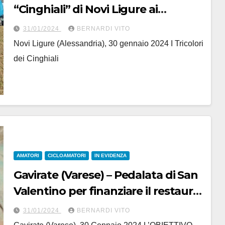
“Cinghiali” di Novi Ligure ai
campionati Italiani Ciclocross
31/01/2024
BERNARDI VITO
categorie giovanili
Novi Ligure (Alessandria), 30 gennaio 2024 I Tricolori
dei Cinghiali
AMATORI
CICLOAMATORI
IN EVIDENZA
Gavirate (Varese) – Pedalata di San
Valentino per finanziare il restauro
di un dipinto
31/01/2024
BERNARDI VITO