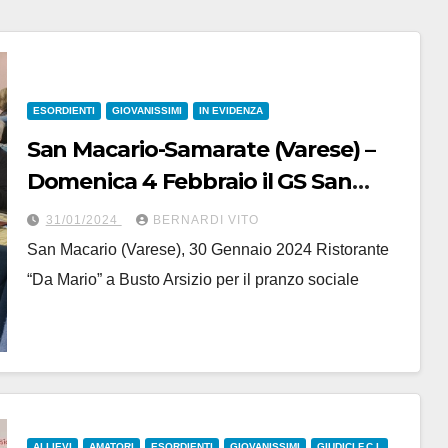
ESORDIENTI
GIOVANISSIMI
IN EVIDENZA
San Macario-Samarate (Varese) –
Domenica 4 Febbraio il GS San
Macario Valerio Biolo presenterà la
31/01/2024
BERNARDI VITO
Squadra e i programmi per la
San Macario (Varese), 30 Gennaio 2024 Ristorante
Stagione agonistica 2024
“Da Mario” a Busto Arsizio per il pranzo sociale
ALLIEVI
AMATORI
ESORDIENTI
GIOVANISSIMI
GIUDICI F.C.I.