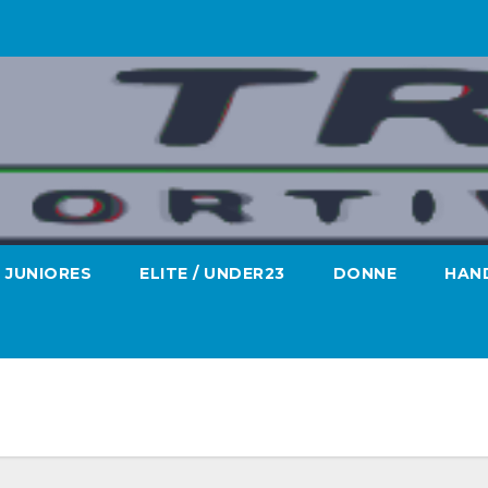
JUNIORES
ELITE / UNDER23
DONNE
HAND