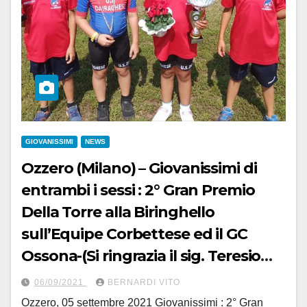
GIOVANISSIMI
NEWS
Ozzero (Milano) – Giovanissimi di
entrambi i sessi : 2° Gran Premio
Della Torre alla Biringhello
sull’Equipe Corbettese ed il GC
Ossona-(Si ringrazia il sig. Teresio
Mandonico per la gradita
06/09/2021
BERNARDI VITO
collaborazione
Ozzero, 05 settembre 2021 Giovanissimi : 2° Gran