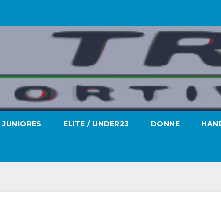
JUNIORES
ELITE / UNDER23
DONNE
HAND