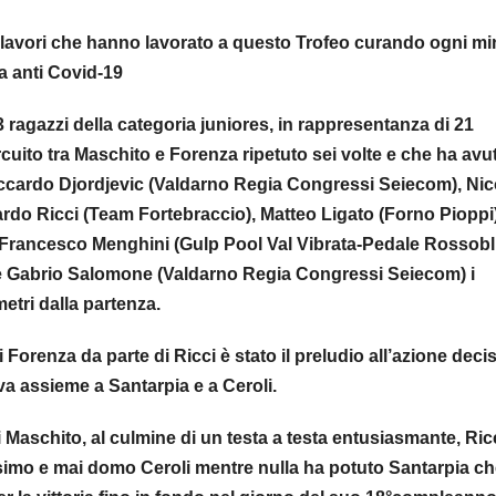
ai lavori che hanno lavorato a questo Trofeo curando ogni m
la anti Covid-19
 ragazzi della categoria juniores, in rappresentanza di 21
rcuito tra Maschito e Forenza ripetuto sei volte e che ha avu
iccardo Djordjevic (Valdarno Regia Congressi Seiecom), Nic
do Ricci (Team Fortebraccio), Matteo Ligato (Forno Pioppi)
, Francesco Menghini (Gulp Pool Val Vibrata-Pedale Rossobl
 e Gabrio Salomone (Valdarno Regia Congressi Seiecom) i
etri dalla partenza.
orenza da parte di Ricci è stato il preludio all’azione deci
va assieme a Santarpia e a Ceroli.
i Maschito, al culmine di un testa a testa entusiasmante, Ric
simo e mai domo Ceroli mentre nulla ha potuto Santarpia ch