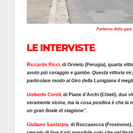
Partenza della gara
LE INTERVISTE
Riccardo Ricci,
di Orvieto (Perugia), quarta vitto
avuto più coraggio e
gambe. Questa vittoria mi 
particolare modo al Giro della Lunigiana il meg
Umberto Ceroli,
di Piane d’Archi (Chieti), due vi
veramente vicina, ma la cosa positiva è che la 
un gran finale di stagione
”.
Giuliano Santarpia,
di Roccasecca (Frosinone), t
cercato di fare il più possibile solo che nel fin