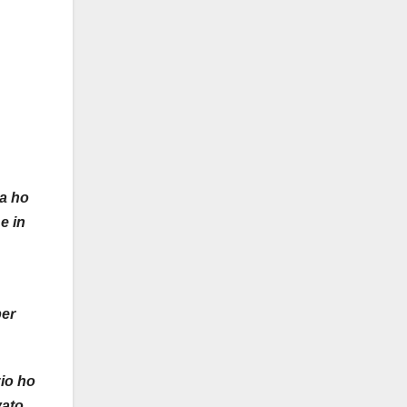
ma ho
e in
per
zio ho
vato