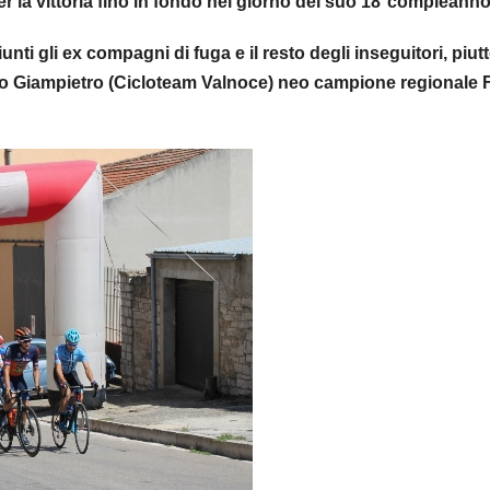
 per la vittoria fino in fondo nel giorno del suo 18°compleanno
unti gli ex compagni di fuga e il resto degli inseguitori, piut
rio Giampietro (Cicloteam Valnoce) neo campione regionale 