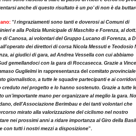
entarsi anche di questo risultato è un po’ di non è da buttar
dano:
“
I ringraziamenti sono tanti e doverosi ai Comuni di
ieri e alla Polizia Municipale di Maschito e Forenza, al dott
 e di Canosa, ai volontari del Gruppo Lucano di Forenza, a 
e all’operato dei direttori di corsa Nicola Messuti e Teodosio 
nza, ai giudici di gara, ad Andrea Vessella con cui abbiamo
o Sud gemellandoci con la gara di Roccasecca. Grazie a Vinc
Tommaso Guglielmi
in rappresentanza del
comitato provinciale
 giornalistico, a tutte le squadre partecipanti e ai corridori.
creduto nel progetto e lo hanno sostenuto. Grazie a tutte l
o dato un’importante mano per organizzare al meglio la gara. N
adano, dell’Associazione Berimbau e dei tanti volontari che
rcorso mirato alla valorizzazione del ciclismo nel nostro
tare nei prossimi anni a ridare importanza al Giro della Basil
 con tutti i nostri mezzi a disposizione
”.