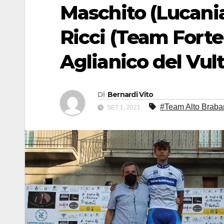
Maschito (Lucania
Ricci (Team Forte
Aglianico del Vul
Di
Bernardi Vito
#Team Alto Braba
SET 1, 2021