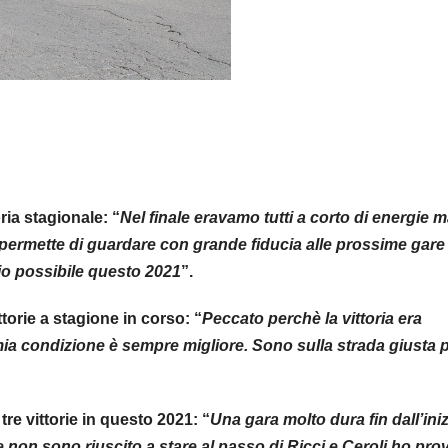
ria stagionale: “
Nel finale eravamo tutti a corto di energie 
permette di guardare con grande fiducia alle prossime gare 
lio possibile questo 2021
”.
ttorie a stagione in corso: “
Peccato perchè la vittoria era
mia condizione è sempre migliore. Sono sulla strada giusta 
re vittorie in questo 2021: “
Una gara molto dura fin dall’ini
ale non sono riuscito a stare al passo di Ricci e Ceroli ho pro