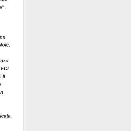
e
”.
.
Don
Nolè,
enzo
 FCI
 Il
e
on
icata