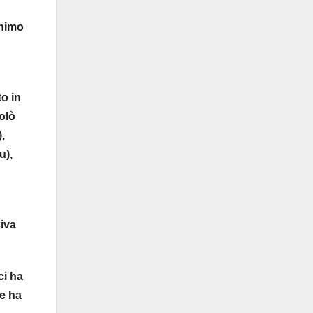
inimo
to in
olò
,
u),
siva
ci ha
e ha