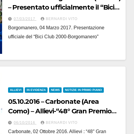
– Presentato ufficialmente il “Bici
Club 2000-Borgomanero”
07/03/2017
BERNARDI VITO
Borgomanero, 04 Marzo 2017. Presentazione
ufficiale del “Bici Club 2000-Borgomanero”
ALLIEVI
IN EVIDENZA
NEWS
NOTIZIE IN PRIMO PIANO
05.10.2016 – Carbonate (Area
Como) – Allievi-“48° Gran Premio
Industria e Commercio
06/10/2016
BERNARDI VITO
Carbonatese” : 1° Andrea Sulis (BC
Carbonate, 02 Ottobre 2016. Allievi : “48° Gran