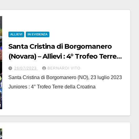
ALLIEVI
IN EVIDENZA
Santa Cristina di Borgomanero
(Novara) – Allievi : 4° Trofeo Terre
della Croatina con l’Organizzazione
26/07/2023
BERNARDI VITO
del Bici Club 2000 Borgomanero –
Santa Cristina di Borgomanero (NO), 23 luglio 2023
Servizio fotografico di Walter
Juniores : 4° Trofeo Terre della Croatina
Todaro