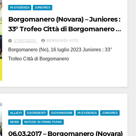
IN EVIDENZA
JUNIORES
Borgomanero (Novara) – Juniores :
33° Trofeo Città di Borgomanero a
Filippo Omati (Pedale Casalese-
17/07/2023
BERNARDI VITO
Armofer)
Borgomanero (No), 16 luglio 2023 Juniores : 33°
Trofeo Città di Borgomanero
ALLIEVI
ESORDIENTI
GIOVANISSIMI
IN EVIDENZA
JUNIORES
NEWS
NOTIZIE IN PRIMO PIANO
06.03.2017 – Borgomanero (Novara)