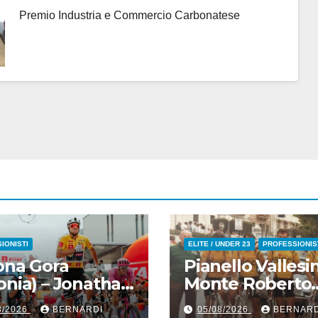
2000 Borgomanero) – Fotoservizio
Premio Industria e Commercio Carbonatese
di Nastasi
IONISTI
ELITE / UNDER 23
PROFESSIONIS
ona Gora
Pianello Vallesi
onia) – Jonathan
Monte Roberto
n (Lidl-Trek) :
(Ancona) – Addi
8/2026
BERNARDI
05/08/2026
BERNARD