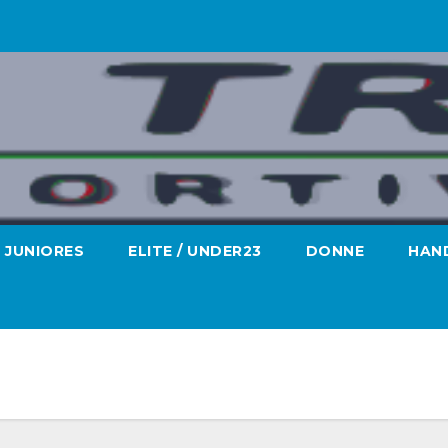
JUNIORES
ELITE / UNDER23
DONNE
HAND