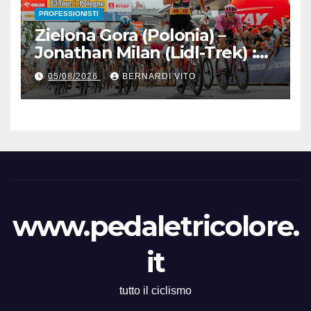
PROFESSIONISTI
Zielona Gora (Polonia) –
Jonathan Milan (Lidl-Trek) :
Vince la terza tappa di
05/08/2026
BERNARDI VITO
seguito e in maglia gialla
all’83° Giro di Polonia
www.pedaletricolore.
it
tutto il ciclismo