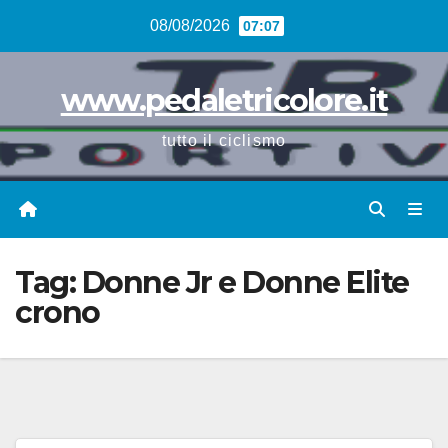
Vai
08/08/2026
07:07
al
contenuto
www.pedaletricolore.it
tutto il ciclismo
Tag:
Donne Jr e Donne Elite
crono