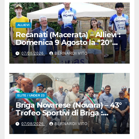
Boden per le Esordienti,
Allieve e Juniors
ALLIEVI
Recanati (Macerata) – Allievi :
Domenica 9 Agosto la “20°
Mare e Monti” nelle terre del
07/08/2026
BERNARDI VITO
grande Poeta Italiano
Giacomo Leopardi
ELITE / UNDER 23
Briga Novarese (Novara) – 43°
Trofeo Sportivi di Briga :
Nicolò Arrighetti è ancora lui
07/08/2026
BERNARDI VITO
il Re del Muro di San
Colombano