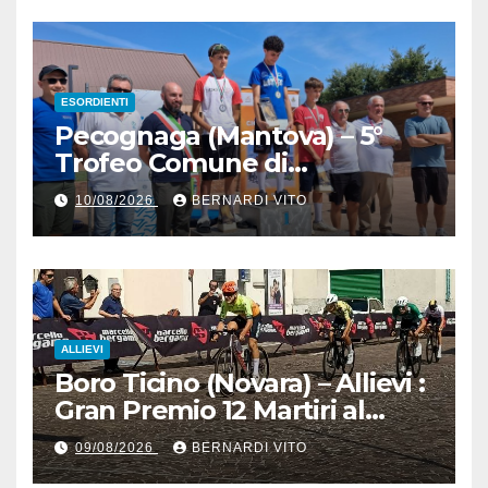
ESORDIENTI
Pecognaga (Mantova) – 5°
Trofeo Comune di
Pecognaga – Doppia gara
10/08/2026
BERNARDI VITO
Esordienti – Organizzazione
Ciclo Club Guidizzolo 1977:
Fotoservizio di Paolo Biondo
ALLIEVI
Boro Ticino (Novara) – Allievi :
Gran Premio 12 Martiri al
trentino Pietro Valenti
09/08/2026
BERNARDI VITO
(Ciclistica Dro) con 1’30” sul