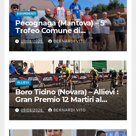
ESORDIENTI
Pecognaga (Mantova) – 5°
Trofeo Comune di
Pecognaga – Doppia gara
10/08/2026
BERNARDI VITO
Esordienti – Organizzazione
Ciclo Club Guidizzolo 1977:
Fotoservizio di Paolo Biondo
ALLIEVI
Boro Ticino (Novara) – Allievi :
Gran Premio 12 Martiri al
trentino Pietro Valenti
09/08/2026
BERNARDI VITO
(Ciclistica Dro) con 1’30” sul
bergamasco Pietro resca (SC
Romanese) – Servizio