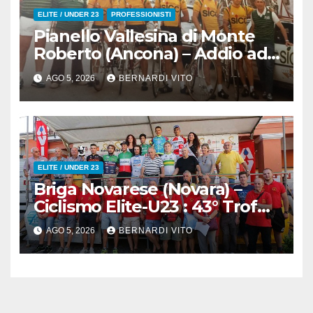
ELITE / UNDER 23
PROFESSIONISTI
Pianello Vallesina di Monte
Roberto (Ancona) – Addio ad
Alderino Bartoloni, Direttore
AGO 5, 2026
BERNARDI VITO
Sportivo rigorosamente
Gentile
ELITE / UNDER 23
Briga Novarese (Novara) –
Ciclismo Elite-U23 : 43° Trofeo
Sportivi di Briga “Elenco
AGO 5, 2026
BERNARDI VITO
Iscritti”