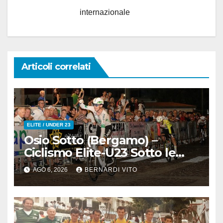
internazionale
Articoli correlati
ELITE / UNDER 23
Osio Sotto (Bergamo) –
Ciclismo Elite-U23 Sotto le
Stelle : Kevin Bertoncelli (SC
AGO 6, 2026
BERNARDI VITO
Padovani-Polo Cherry Bank)
su Andrea Biancalani
(Beltrami TSA Tre Colli)