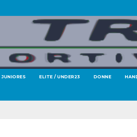
JUNIORES
ELITE / UNDER23
DONNE
HAND