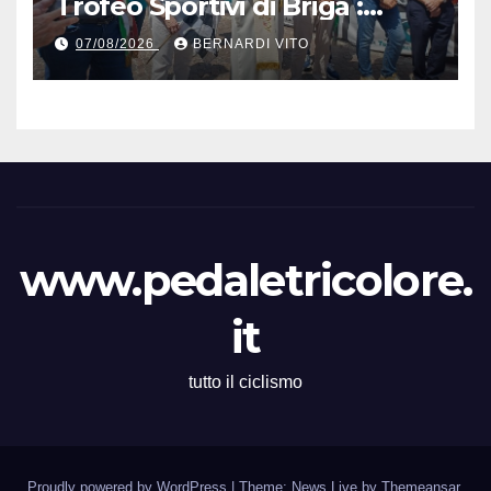
Trofeo Sportivi di Briga :
Nicolò Arrighetti è ancora lui
07/08/2026
BERNARDI VITO
il Re del Muro di San
Colombano
www.pedaletricolore.
it
tutto il ciclismo
Proudly powered by WordPress
|
Theme: News Live by
Themeansar
.