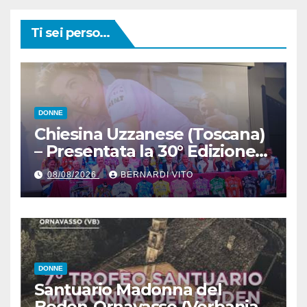
Ti sei perso...
DONNE
Chiesina Uzzanese (Toscana)
– Presentata la 30° Edizione
del Giro della Toscana
08/08/2026
BERNARDI VITO
Femminile : Si disputerà dal
27 al 30 Agosto 2026
DONNE
Santuario Madonna del
Boden-Ornavasso (Verbania)