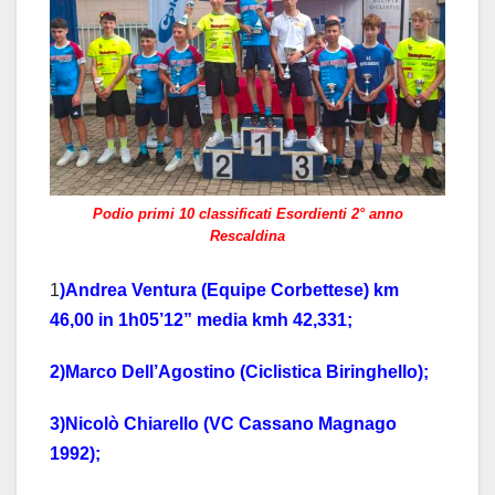
Podio primi 10 classificati Esordienti 2° anno
Rescaldina
1
)Andrea Ventura (Equipe Corbettese) km
46,00 in 1h05’12” media kmh 42,331;
2)Marco Dell’Agostino (Ciclistica Biringhello);
3)Nicolò Chiarello (VC Cassano Magnago
1992);