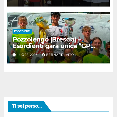
Locatelli e Anna Rossi a.m.-13°
GP Ana Cassinone
ESORDIENTI
Pozzolengo (Brescia) –
Esordienti gara unica “GP
Citta’ di Pozzolengo : 1°
LUG 23, 2026
BERNARDI VITO
Alessio Bruno Grisoni
Caraballo (GS Prealpino)
Ti sei perso...