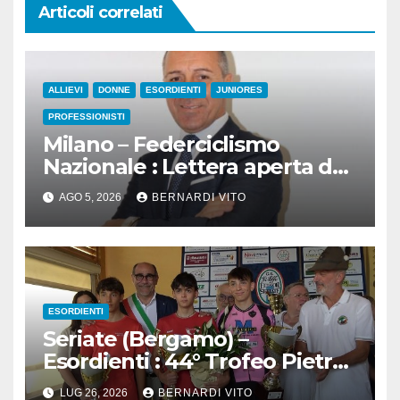
Articoli correlati
ALLIEVI
DONNE
ESORDIENTI
JUNIORES
PROFESSIONISTI
Milano – Federciclismo
Nazionale : Lettera aperta del
Presidente Cordiano Dagnoni
AGO 5, 2026
BERNARDI VITO
ESORDIENTI
Seriate (Bergamo) –
Esordienti : 44° Trofeo Pietro
Rossi a.m.-10° Trofeo Luigi
LUG 26, 2026
BERNARDI VITO