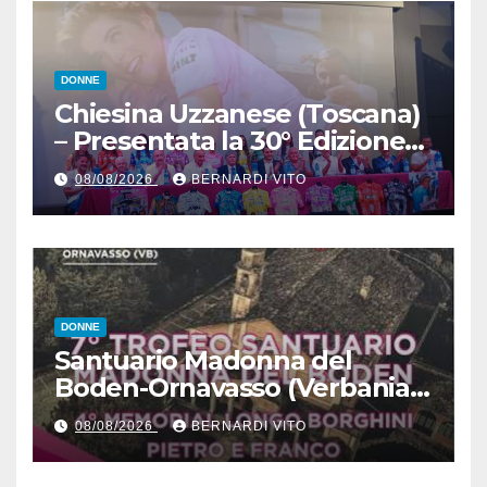
DONNE
Chiesina Uzzanese (Toscana)
– Presentata la 30° Edizione
del Giro della Toscana
08/08/2026
BERNARDI VITO
Femminile : Si disputerà dal
27 al 30 Agosto 2026
DONNE
Santuario Madonna del
Boden-Ornavasso (Verbania)
– Ciclismo Femminile : Sabato
08/08/2026
BERNARDI VITO
8 Agosto il 7° Trofeo
Santuario Madonna del