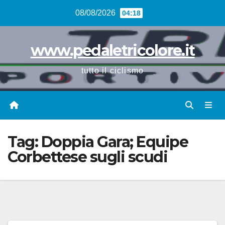
Vai
08/08/2026
04:18
al
contenuto
www.pedaletricolore.it
tutto il ciclismo
Tag:
Doppia Gara; Equipe
Corbettese sugli scudi