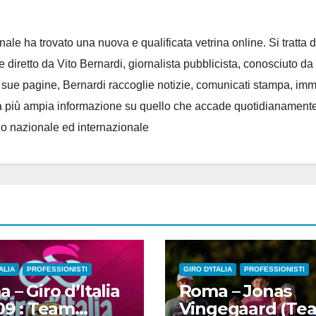
ale ha trovato una nuova e qualificata vetrina online. Si tratta d
e diretto da Vito Bernardi, giornalista pubblicista, conosciuto da t
e sue pagine, Bernardi raccoglie notizie, comunicati stampa, im
, e la più ampia informazione su quello che accade quotidianament
llo nazionale ed internazionale
ALIA
PROFESSIONISTI
GIRO D'ITALIA
PROFESSIONISTI
 – Giro d’Italia
Roma – Jonas
109 : Team
Vingegaard (Te