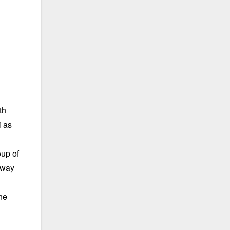
th
i as
oup of
away
ne