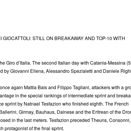
GIOCATTOLI: STILL ON BREAKAWAY AND TOP-10 WITH
e Giro d’Italia. The second Italian day with Catania-Messina (5
ed by Giovanni Ellena, Alessandro Spezialetti and Daniele Righ
 once again Mattia Bais and Filippo Tagliani, attackers with a gr
vantage in the special rankings of intermediate sprint and break
nice sprint by Natnael Tesfazion who finished eighth. The French
allerini, Girmay, Bauhaus, Dainese and the Eritrean of the Dro
closed in the last meters. Tesfazion preceded Theuns, Consonni,
protagonist of the final sprint.