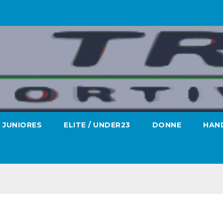
JUNIORES
ELITE / UNDER23
DONNE
HAND