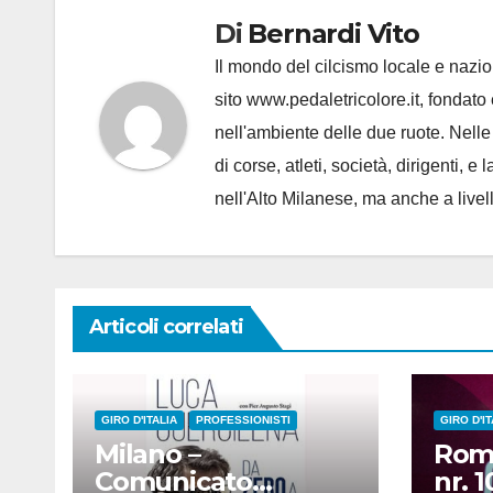
Di
Bernardi Vito
Il mondo del cilcismo locale e nazion
sito www.pedaletricolore.it, fondato 
nell'ambiente delle due ruote. Nell
di corse, atleti, società, dirigenti
nell'Alto Milanese, ma anche a live
Articoli correlati
GIRO D'ITALIA
PROFESSIONISTI
GIRO D'IT
Milano –
Roma
Comunicato
nr. 