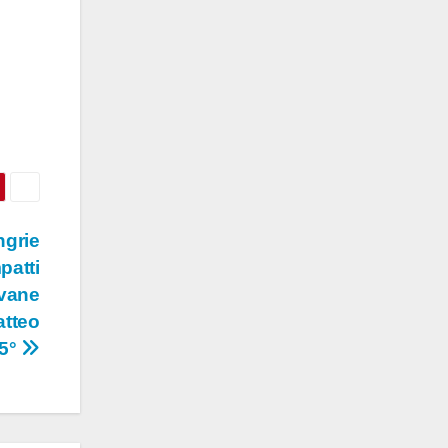
ngrie
patti
ovane
atteo
 5°