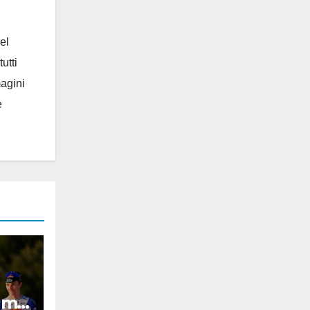
el
utti
magini
e
am