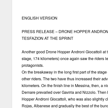
ENGLISH VERSION
PRESS RELEASE – DRONE HOPPER ANDRONI 
TESFAZION AT THE SPRINT
Another good Drone Hopper Androni Giocattoli at th
stage, 174 kilometers) once again saw the riders l
protagonists.
On the breakaway in the long first part of the stage
other riders. The two have thus increased their ad
kilometers. On the finish line in Messina, then, a 
Demare prevailed over Gaviria and Nizzolo. Then B
Hopper Androni Giocattoli, who was also slightly 
Rojas, Albanese and gradually the best of the bunch 