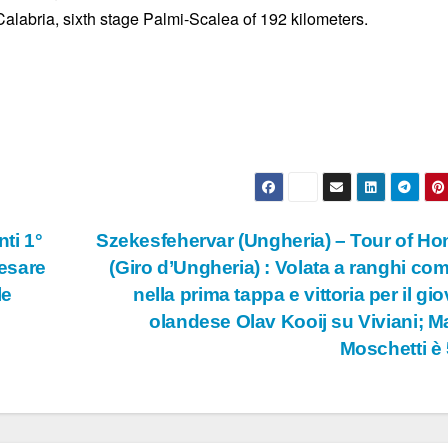
Calabria, sixth stage Palmi-Scalea of 192 kilometers.
ti 1°
Szekesfehervar (Ungheria) – Tour of Ho
Cesare
(Giro d’Ungheria) : Volata a ranghi com
le
nella prima tappa e vittoria per il gi
olandese Olav Kooij su Viviani; M
Moschetti è