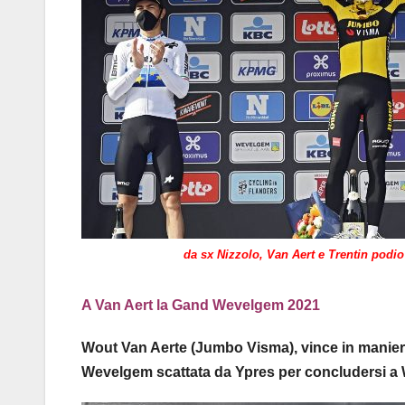
da sx Nizzolo, Van Aert e Trentin podi
A Van Aert la Gand Wevelgem 2021
Wout Van Aerte (Jumbo Visma), vince in maniera
Wevelgem scattata da Ypres per concludersi a