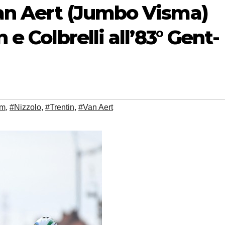
Van Aert (Jumbo Visma)
 e Colbrelli all’83° Gent-
em
,
#Nizzolo
,
#Trentin
,
#Van Aert