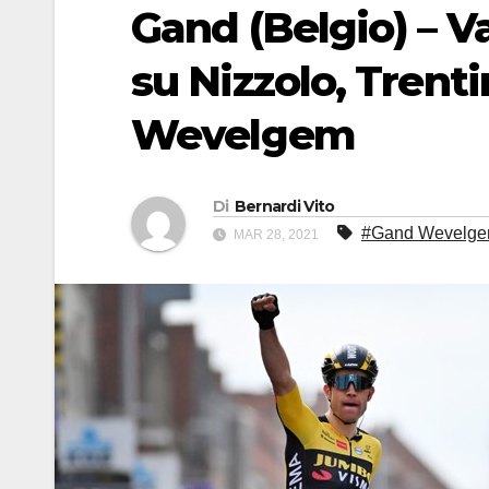
Gand (Belgio) – 
su Nizzolo, Trentin
Wevelgem
Di
Bernardi Vito
#Gand Wevelg
MAR 28, 2021