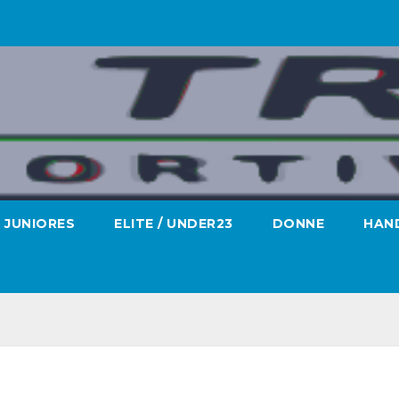
JUNIORES
ELITE / UNDER23
DONNE
HAND