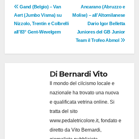
Navigazione
Gand (Belgio) – Van
Ancarano (Abruzzo e
Aert (Jumbo Visma) su
Molise) – all’Altomilanese
articoli
Nizzolo, Trentin e Colbrelli
Dario Igor Belletta
all’83° Gent-Wevelgem
Juniores del GB Junior
Team il Trofeo Abmol
Di
Bernardi Vito
Il mondo del cilcismo locale e
nazionale ha trovato una nuova
e qualificata vetrina online. Si
tratta del sito
www.pedaletricolore.it, fondato e
diretto da Vito Bernardi,