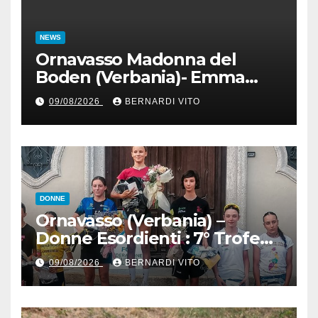
NEWS
Ornavasso Madonna del
Boden (Verbania)- Emma
Cocca per la rivincita su
09/08/2026
BERNARDI VITO
Firenze, Elisa Paiusco
Sansottera per la riconferma
tra le migliori Donne Allieve
DONNE
Ornavasso (Verbania) –
Donne Esordienti : 7° Trofeo
Santuario Madonna del
09/08/2026
BERNARDI VITO
Boden, Aurora Cerame e
Martina Zavattero le neo
campionesse regionali FCI