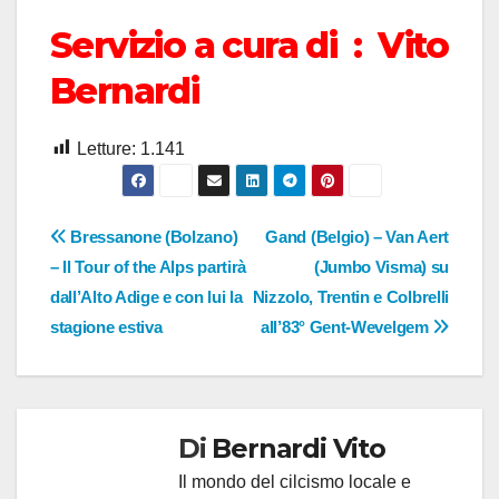
Servizio a cura di : Vito
Bernardi
Letture:
1.141
Navigazione
Bressanone (Bolzano)
Gand (Belgio) – Van Aert
– Il Tour of the Alps partirà
(Jumbo Visma) su
articoli
dall’Alto Adige e con lui la
Nizzolo, Trentin e Colbrelli
stagione estiva
all’83° Gent-Wevelgem
Di
Bernardi Vito
Il mondo del cilcismo locale e