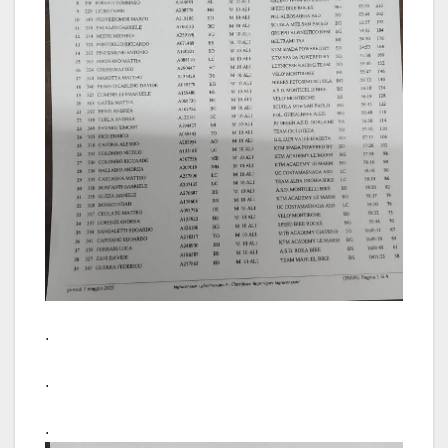
.
.
.