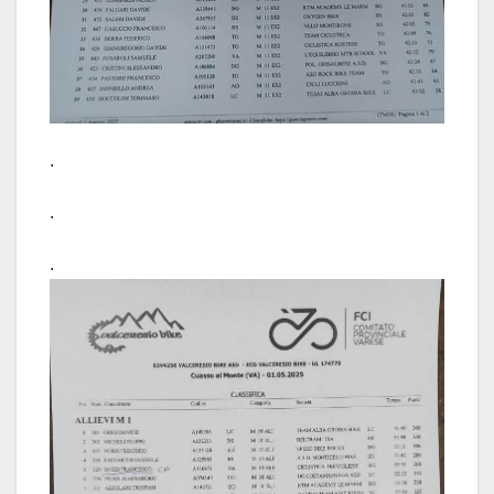
.
.
.