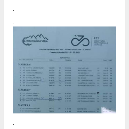
.
.
.