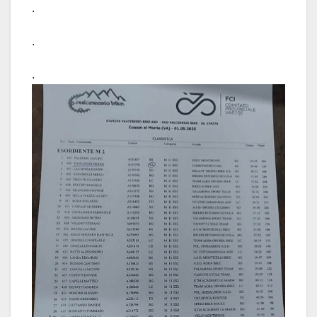
.
.
.