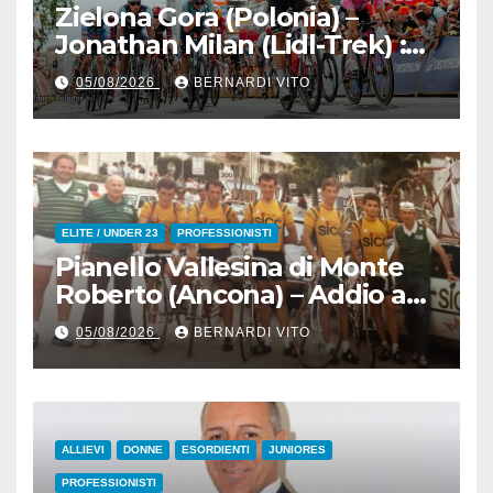
Zielona Gora (Polonia) –
Jonathan Milan (Lidl-Trek) :
Vince la terza tappa di
05/08/2026
BERNARDI VITO
seguito e in maglia gialla
all’83° Giro di Polonia
ELITE / UNDER 23
PROFESSIONISTI
Pianello Vallesina di Monte
Roberto (Ancona) – Addio ad
Alderino Bartoloni, Direttore
05/08/2026
BERNARDI VITO
Sportivo rigorosamente
Gentile
ALLIEVI
DONNE
ESORDIENTI
JUNIORES
PROFESSIONISTI