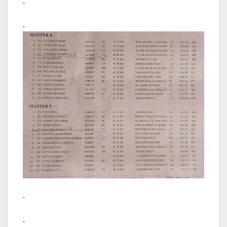
.
.
.
.