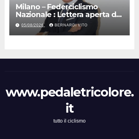
Milano – Federciclismo
Nazionale : Lettera aperta del
Presidente Cordiano
05/08/2026
BERNARDI VITO
Dagnoni
www.pedaletricolore.
it
tutto il ciclismo