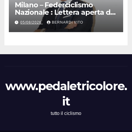
Milano – Federciclismo
Nazionale : Lettera aperta del
Presidente Cordiano
05/08/2026
BERNARDI VITO
Dagnoni
www.pedaletricolore.
it
tutto il ciclismo