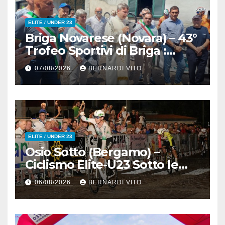
ELITE / UNDER 23
Briga Novarese (Novara) – 43°
Trofeo Sportivi di Briga :
Nicolò Arrighetti è ancora lui
07/08/2026
BERNARDI VITO
il Re del Muro di San
Colombano
ELITE / UNDER 23
Osio Sotto (Bergamo) –
Ciclismo Elite-U23 Sotto le
Stelle : Kevin Bertoncelli (SC
06/08/2026
BERNARDI VITO
Padovani-Polo Cherry Bank)
su Andrea Biancalani
(Beltrami TSA Tre Colli)