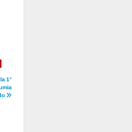
la 1°
tumia
ndo