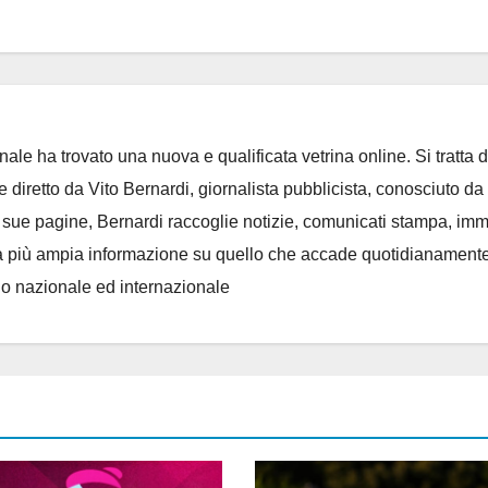
ale ha trovato una nuova e qualificata vetrina online. Si tratta d
e diretto da Vito Bernardi, giornalista pubblicista, conosciuto da t
e sue pagine, Bernardi raccoglie notizie, comunicati stampa, im
, e la più ampia informazione su quello che accade quotidianament
llo nazionale ed internazionale