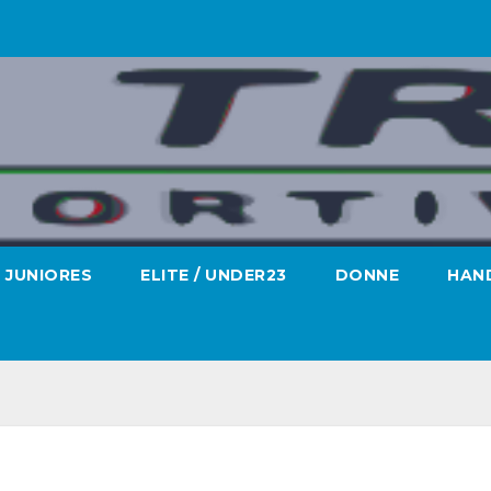
JUNIORES
ELITE / UNDER23
DONNE
HAND