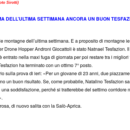
to Sirotti)
MA DELL’ULTIMA SETTIMANA ANCORA UN BUON TESFAZ
delle montagne dell’ultima settimana. E a proposito di montagne ier
er Drone Hopper Androni Giocattoli è stato Natnael Tesfazion. Il
 entrato nella maxi fuga di giornata per poi restare tra i migliori 
Tesfazion ha terminato con un ottimo 7° posto.
 sulla prova di ieri: «Per un giovane di 23 anni, due piazzame
sono un buon risultato. Se, come probabile, Natalino Tesfazion sa
na soddisfazione, perché si tratterebbe del settimo corridore n
».
osa, di nuovo salita con la Salò-Aprica.