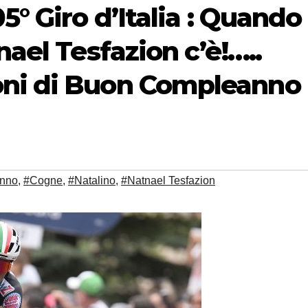
5° Giro d’Italia : Quando
nael Tesfazion c’è!…..
oni di Buon Compleanno
nno
,
#Cogne
,
#Natalino
,
#Natnael Tesfazion