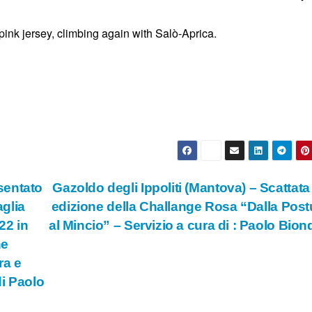
pink jersey, climbing again with Salò-Aprica.
sentato
Gazoldo degli Ippoliti (Mantova) – Scattata 
aglia
edizione della Challange Rosa “Dalla Pos
22 in
al Mincio” – Servizio a cura di : Paolo Bio
he
ra e
di Paolo