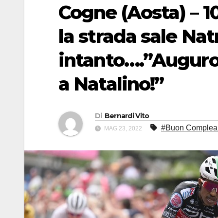
Cogne (Aosta) – 10
la strada sale Nat
intanto….”Augur
a Natalino!”
Di
Bernardi Vito
#Buon Complea
MAG 23, 2022