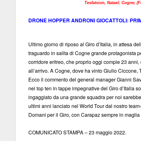
Tesfatsion, Natael; Cogne; (Fo
DRONE HOPPER ANDRONI GIOCATTOLI: PRI
Ultimo giorno di riposo al Giro d’Italia, in attesa 
traguardo in salita di Cogne grande protagonista p
corridore eritreo, che proprio oggi compie 23 anni, è
all’arrivo. A Cogne, dove ha vinto Giulio Ciccone, 
Ecco il commento del general manager Gianni Savio
nei top ten in tappe impegnative del Giro d’Italia 
ingaggiato da una grande squadra per noi sarebbe u
ultimi anni lanciato nel World Tour dal nostro team
Domani per il Giro, con Carapaz sempre in maglia r
COMUNICATO STAMPA – 23 maggio 2022.