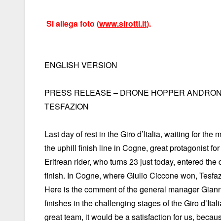
Si allega foto (
www.sirotti.it
).
ENGLISH VERSION
PRESS RELEASE – DRONE HOPPER ANDRONI
TESFAZION
Last day of rest in the Giro d’Italia, waiting for t
the uphill finish line in Cogne, great protagonist 
Eritrean rider, who turns 23 just today, entered t
finish. In Cogne, where Giulio Ciccone won, Tesfazi
Here is the comment of the general manager Gianni 
finishes in the challenging stages of the Giro d’Ital
great team, it would be a satisfaction for us, beca