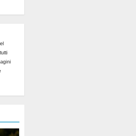
el
utti
magini
e