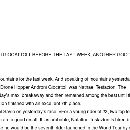
 GIOCATTOLI: BEFORE THE LAST WEEK, ANOTHER GOO
he mountains for the last week. And speaking of mountains yesterda
for Drone Hopper Androni Giocattoli was Natnael Tesfazion. The
he day’s maxi breakaway and then remained among the best until 
on finished with an excellent 7th place.
Savio on yesterday’s race: «For a young rider of 23, two top t
ia are a good result. If, as probable, Natalino Tesfazion is hired b
use he would be the seventh rider launched in the World Tour by 