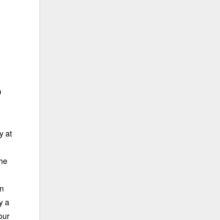
D
y at
the
en
y a
our