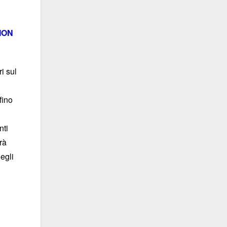
ION
i sul
fino
nti
rà
egli