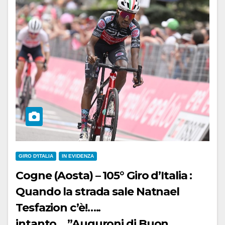
GIRO D'ITALIA
IN EVIDENZA
Cogne (Aosta) – 105° Giro d’Italia :
Quando la strada sale Natnael
Tesfazion c’è!…..
intanto….”Auguroni di Buon