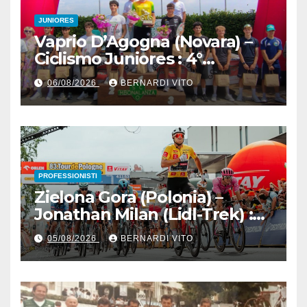
JUNIORES
Vaprio D’Agogna (Novara) –
Ciclismo Juniores : 4°
Memorial Pippo Fallarini al
06/08/2026
BERNARDI VITO
valsusano Graziano Paolo
Marangon (Team Guerrini –
Senaghese)
PROFESSIONISTI
Zielona Gora (Polonia) –
Jonathan Milan (Lidl-Trek) :
Vince la terza tappa di
05/08/2026
BERNARDI VITO
seguito e in maglia gialla
all’83° Giro di Polonia