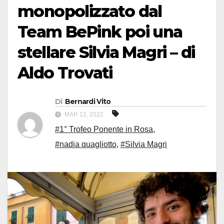
monopolizzato dal
Team BePink poi una
stellare Silvia Magri – di
Aldo Trovati
Di
Bernardi Vito
MAR 12, 2022
#1° Trofeo Ponente in Rosa
,
#nadia quagliotto
,
#Silvia Magri