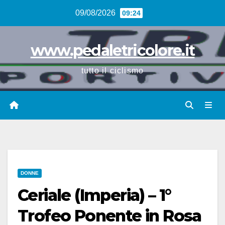
Vai
09/08/2026
09:24
al
contenuto
www.pedaletricolore.it
tutto il ciclismo
DONNE
Ceriale (Imperia) – 1°
Trofeo Ponente in Rosa