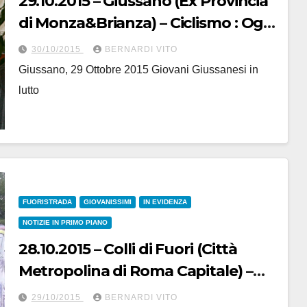
29.10.2015 – Giussano (Ex Provincia
di Monza&Brianza) – Ciclismo : Oggi
è mancato Ferdinando Turati,
30/10/2015
BERNARDI VITO
Presidente Onorario della “Giovani
Giussano, 29 Ottobre 2015 Giovani Giussanesi in
Giussanesi”
lutto
FUORISTRADA
GIOVANISSIMI
IN EVIDENZA
NOTIZIE IN PRIMO PIANO
28.10.2015 – Colli di Fuori (Città
Metropolina di Roma Capitale) –
Giovanissimi : Chiusura della
29/10/2015
BERNARDI VITO