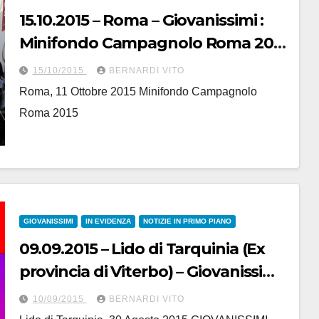
15.10.2015 – Roma – Giovanissimi :
Minifondo Campagnolo Roma 2015
Mtb – Da Roma Giovanni Maialetti
15/10/2015
BERNARDI VITO
Roma, 11 Ottobre 2015 Minifondo Campagnolo
Roma 2015
GIOVANISSIMI
IN EVIDENZA
NOTIZIE IN PRIMO PIANO
09.09.2015 – Lido di Tarquinia (Ex
provincia di Viterbo) – Giovanissimi :
“39° GP Lido di Tarquinia-37°Trofeo
10/09/2015
BERNARDI VITO
Angelo Jacopucci”