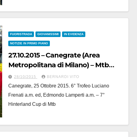
FUORISTRADA
GIOVANISSIMI
IN EVIDENZA
NOTIZIE IN PRIMO PIANO
27.10.2015 – Canegrate (Area
Metropolitana di Milano) – Mtb
Giovanissimi 7° Hinterland Cup –
28/10/2015
BERNARDI VITO
Fotoservizio di Nastasi
Canegrate, 25 Ottobre 2015. 6° Trofeo Luciano
Frenati a.m. ed, Edmondo Lamperti a.m. – 7°
Hinterland Cup di Mtb