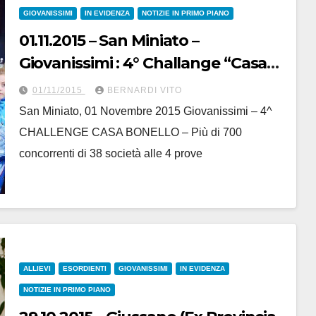
GIOVANISSIMI
IN EVIDENZA
NOTIZIE IN PRIMO PIANO
01.11.2015 – San Miniato –
Giovanissimi : 4° Challange “Casa
Bonello” con oltre 700 Giovanissimi
01/11/2015
BERNARDI VITO
al via nelle 4 prove
San Miniato, 01 Novembre 2015 Giovanissimi – 4^
CHALLENGE CASA BONELLO – Più di 700
concorrenti di 38 società alle 4 prove
ALLIEVI
ESORDIENTI
GIOVANISSIMI
IN EVIDENZA
NOTIZIE IN PRIMO PIANO