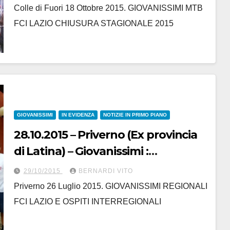
stagione agonistica – Da Giovanni
Colle di Fuori 18 Ottobre 2015. GIOVANISSIMI MTB
Maialetti
FCI LAZIO CHIUSURA STAGIONALE 2015
GIOVANISSIMI
IN EVIDENZA
NOTIZIE IN PRIMO PIANO
28.10.2015 – Priverno (Ex provincia
di Latina) – Giovanissimi :
Fuoristrada – Da Giovanni Maialetti
29/10/2015
BERNARDI VITO
Priverno 26 Luglio 2015. GIOVANISSIMI REGIONALI
FCI LAZIO E OSPITI INTERREGIONALI