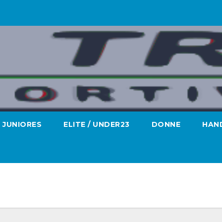
JUNIORES
ELITE / UNDER23
DONNE
HAND