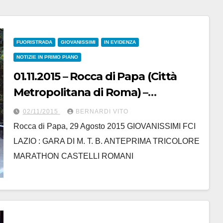
FUORISTRADA
GIOVANISSIMI
IN EVIDENZA
NOTIZIE IN PRIMO PIANO
01.11.2015 – Rocca di Papa (Città
Metropolitana di Roma) –
Giovanissimi : “Aspettando il
02/11/2015
BERNARDI VITO
Tricolore” – Gara di Mtb
Rocca di Papa, 29 Agosto 2015 GIOVANISSIMI FCI
LAZIO : GARA DI M. T. B. ANTEPRIMA TRICOLORE
MARATHON CASTELLI ROMANI