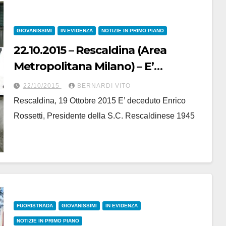
GIOVANISSIMI
IN EVIDENZA
NOTIZIE IN PRIMO PIANO
22.10.2015 – Rescaldina (Area
Metropolitana Milano) – E’
scomparso Enrico Rossetti,
22/10/2015
BERNARDI VITO
Presidente della “S.C. Rescaldinese
Rescaldina, 19 Ottobre 2015 E’ deceduto Enrico
1945”
Rossetti, Presidente della S.C. Rescaldinese 1945
FUORISTRADA
GIOVANISSIMI
IN EVIDENZA
NOTIZIE IN PRIMO PIANO