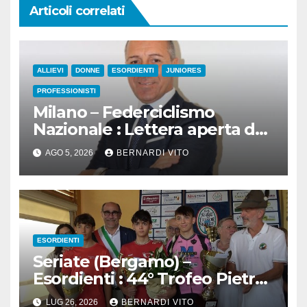
Articoli correlati
ALLIEVI
DONNE
ESORDIENTI
JUNIORES
PROFESSIONISTI
Milano – Federciclismo
Nazionale : Lettera aperta del
Presidente Cordiano Dagnoni
AGO 5, 2026
BERNARDI VITO
ESORDIENTI
Seriate (Bergamo) –
Esordienti : 44° Trofeo Pietro
Rossi a.m.-10° Trofeo Luigi
LUG 26, 2026
BERNARDI VITO