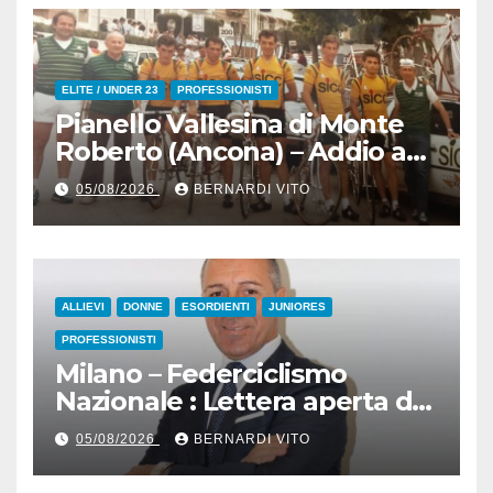
ELITE / UNDER 23
PROFESSIONISTI
Pianello Vallesina di Monte
Roberto (Ancona) – Addio ad
Alderino Bartoloni, Direttore
05/08/2026
BERNARDI VITO
Sportivo rigorosamente
Gentile
ALLIEVI
DONNE
ESORDIENTI
JUNIORES
PROFESSIONISTI
Milano – Federciclismo
Nazionale : Lettera aperta del
Presidente Cordiano
05/08/2026
BERNARDI VITO
Dagnoni