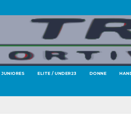
JUNIORES
ELITE / UNDER23
DONNE
HAND