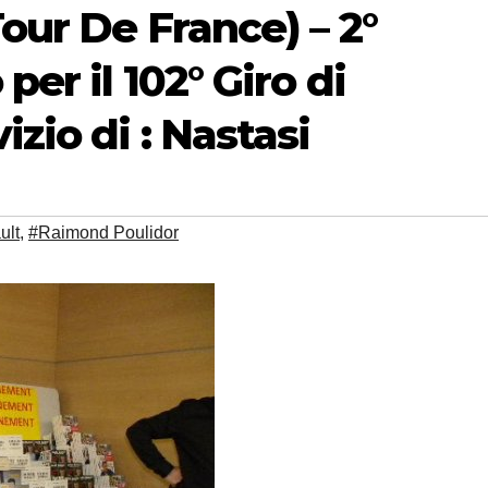
Tour De France) – 2°
per il 102° Giro di
izio di : Nastasi
ult
,
#Raimond Poulidor