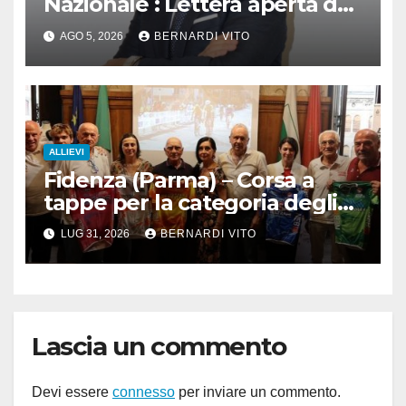
Nazionale : Lettera aperta del
Presidente Cordiano Dagnoni
AGO 5, 2026
BERNARDI VITO
ALLIEVI
Fidenza (Parma) – Corsa a
tappe per la categoria degli
Allievi : 3° Giro delle 3
LUG 31, 2026
BERNARDI VITO
Province
Lascia un commento
Devi essere
connesso
per inviare un commento.