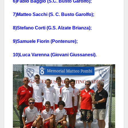
6)Fabio Baggio (S.C. Busto Garolfo);
7)Matteo Sacchi (S. C. Busto Garolfo);
8)Stefano Corti (G.S. Alzate Brianza);
9)Samuele Fiorin (Pontenure);
10)Luca Varenna (Giovani Giussanesi).