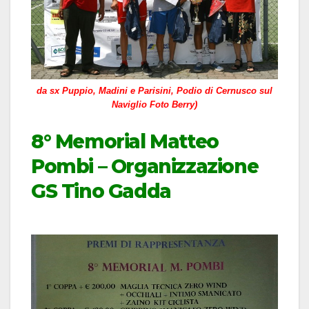
da sx Puppio, Madini e Parisini, Podio di Cernusco sul
Naviglio Foto Berry)
8° Memorial Matteo
Pombi – Organizzazione
GS Tino Gadda