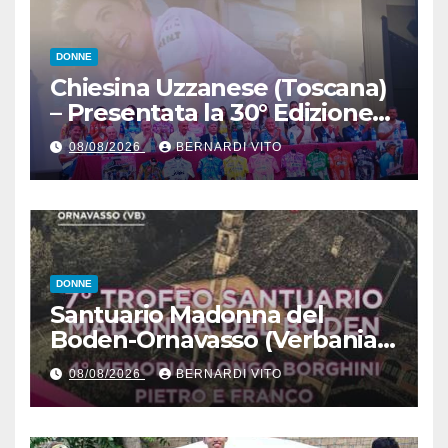
DONNE
Chiesina Uzzanese (Toscana)
– Presentata la 30° Edizione
del Giro della Toscana
08/08/2026
BERNARDI VITO
Femminile : Si disputerà dal
27 al 30 Agosto 2026
DONNE
Santuario Madonna del
Boden-Ornavasso (Verbania)
– Ciclismo Femminile : Sabato
08/08/2026
BERNARDI VITO
8 Agosto il 7° Trofeo
Santuario Madonna del
Boden per le Esordienti,