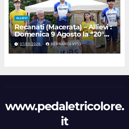
Allieve e Juniors
ALLIEVI
Recanati (Macerata) – Allievi :
Domenica 9 Agosto la “20°
Mare e Monti” nelle terre del
07/08/2026
BERNARDI VITO
grande Poeta Italiano
Giacomo Leopardi
www.pedaletricolore.
it