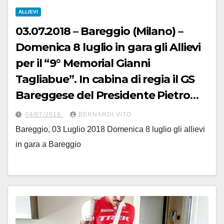
ALLIEVI
03.07.2018 – Bareggio (Milano) –
Domenica 8 luglio in gara gli Allievi
per il “9° Memorial Gianni
Tagliabue”. In cabina di regia il GS
Bareggese del Presidente Pietro
Pastorino
04/07/2018
BERNARDI VITO
Bareggio, 03 Luglio 2018 Domenica 8 luglio gli allievi
in gara a Bareggio