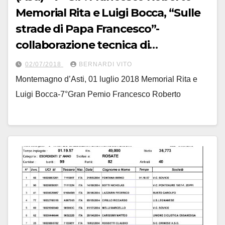
Memorial Rita e Luigi Bocca, “Sulle
strade di Papa Francesco”-
collaborazione tecnica di
cyclo@system
02/07/2018
BERNARDI VITO
Montemagno d’Asti, 01 luglio 2018 Memorial Rita e
Luigi Bocca-7°Gran Pemio Francesco Roberto