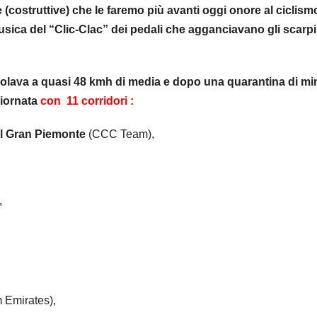
(costruttive) che le faremo più avanti oggi onore al ciclism
ica del “Clic-Clac” dei pedali che agganciavano gli scarpi
civolava a quasi 48 kmh di media e dopo una quarantina di mi
giornata
con 11 corridori :
al Gran Piemonte
(CCC Team),
,
Emirates),