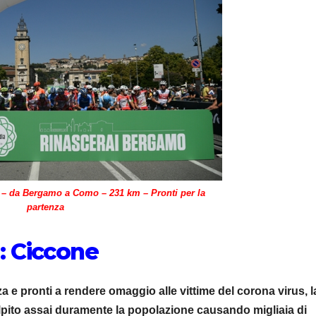
 – da Bergamo a Como – 231 km – Pronti per la
partenza
 : Ciccone
nza e pronti a rendere omaggio alle vittime del corona virus, l
olpito assai duramente la popolazione causando migliaia di