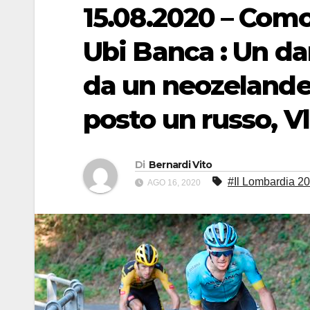
15.08.2020 – Como
Ubi Banca : Un d
da un neozelandes
posto un russo, V
Di
Bernardi Vito
#Il Lombardia 20
AGO 16, 2020