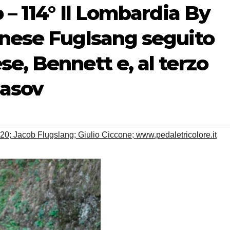
 – 114° Il Lombardia By
anese Fuglsang seguito
e, Bennett e, al terzo
lasov
20; Jacob Flugslang; Giulio Ciccone; www.pedaletricolore.it