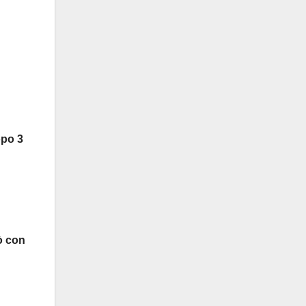
opo 3
rò con