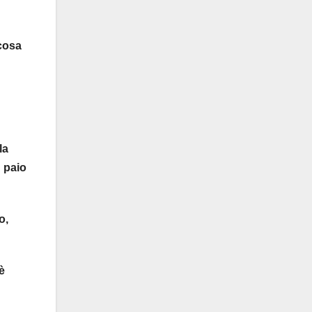
lcosa
la
n paio
o,
è