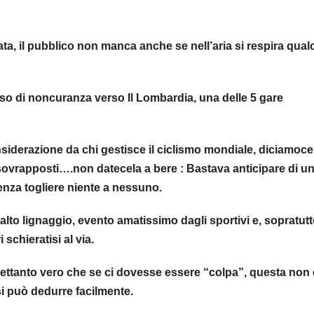
ata, il pubblico non manca anche se nell’aria si respira qua
o di noncuranza verso Il Lombardia, una delle 5 gare
siderazione da chi gestisce il ciclismo mondiale, diciamoce
a sovrapposti….non datecela a bere : Bastava anticipare di u
senza togliere niente a nessuno.
lto lignaggio, evento amatissimo dagli sportivi e, sopratutt
schieratisi al via.
ettanto vero che se ci dovesse essere “colpa”, questa non 
 si può dedurre facilmente.