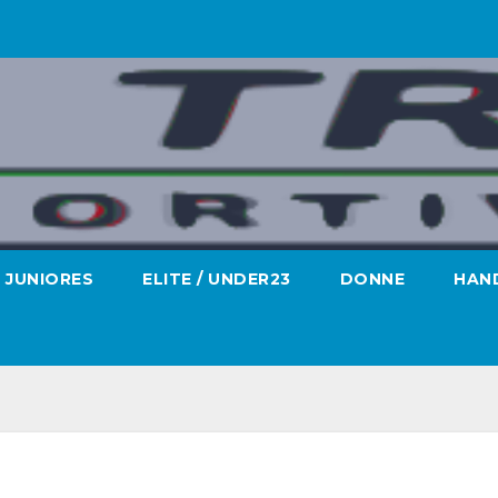
JUNIORES
ELITE / UNDER23
DONNE
HAND