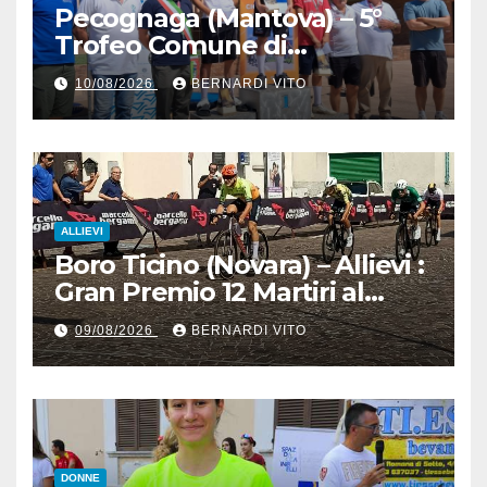
Pecognaga (Mantova) – 5°
Trofeo Comune di
Pecognaga – Doppia gara
10/08/2026
BERNARDI VITO
Esordienti – Organizzazione
Ciclo Club Guidizzolo 1977:
Fotoservizio di Paolo Biondo
ALLIEVI
Boro Ticino (Novara) – Allievi :
Gran Premio 12 Martiri al
trentino Pietro Valenti
09/08/2026
BERNARDI VITO
(Ciclistica Dro) con 1’30” sul
bergamasco Pietro resca (SC
Romanese) – Servizio
fotografico di Luciano
Pedretti
DONNE