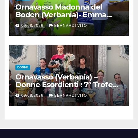
Ornavasso Madonna del
Boden (Verbania)- Emma
Cocca per la rivincita su
09/08/2026
BERNARDI VITO
Firenze, Elisa Paiusco
Sansottera per la riconferma
tra le migliori Donne Allieve
DONNE
Ornavasso (Verbania) –
Donne Esordienti : 7° Trofeo
Santuario Madonna del
09/08/2026
BERNARDI VITO
Boden, Aurora Cerame e
Martina Zavattero le neo
campionesse regionali FCI
Piemonte