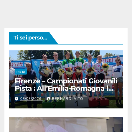
Ti sei perso...
PISTA
Firenze – Campionati Giovanili
Pista : All’Emilia-Romagna la
Maglia Tricolore Madison
08/08/2026
BERNARDI VITO
“Donne Allieve”