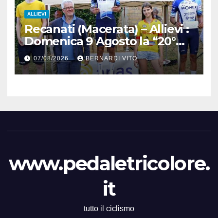
ALLIEVI
Recanati (Macerata) – Allievi :
Domenica 9 Agosto la “20°
Mare e Monti” nelle terre del
07/08/2026
BERNARDI VITO
grande Poeta Italiano
Giacomo Leopardi
www.pedaletricolore.
it
tutto il ciclismo