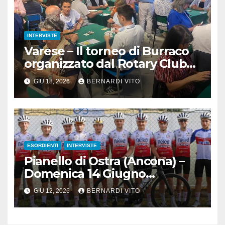
INTERVISTE
Varese – Il torneo di Burraco
organizzato dal Rotary Club
Varese Ceresio alla 3°
GIU 18, 2026
BERNARDI VITO
edizione con 168 partecipanti
ESORDIENTI
INTERVISTE
Pianello di Ostra (Ancona) –
Domenica 14 Giugno
Esordienti e Juniores nelle
GIU 12, 2026
BERNARDI VITO
Marche