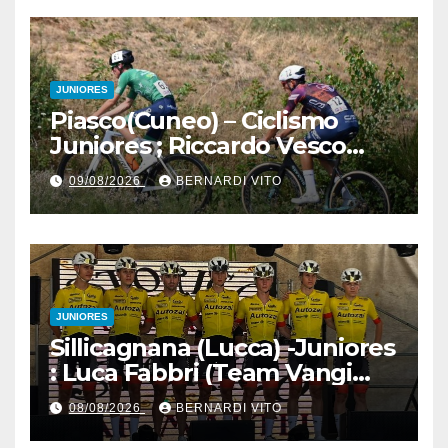
JUNIORES
Piasco(Cuneo) – Ciclismo
Juniores ; Riccardo Vesco
(Guerrini-Senaghese) al
09/08/2026
BERNARDI VITO
fotofinish su Gugnino (UC
Piasco) e Jedrysek (SC
Fagnano Nuova)
JUNIORES
Sillicagnana (Lucca) -Juniores
: Luca Fabbri (Team Vangi
Tommasini) vince il “Gran
08/08/2026
BERNARDI VITO
Premio Garfagnana –
Memorial Gino Bartali”