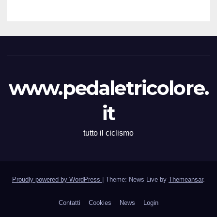
il signor Gianmario Gatti
(Segretario VC Novarese), per
la cortese collaborazione
tecnica
www.pedaletricolore.
it
tutto il ciclismo
Proudly powered by WordPress
|
Theme: News Live by
Themeansar
.
Contatti
Cookies
News
Login