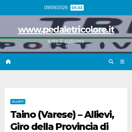
Vai
09/08/2026
04:03
al
contenuto
www.pedaletricolore.it
tutto il ciclismo
ALLIEVI
Taino (Varese) – Allievi,
Giro della Provincia di